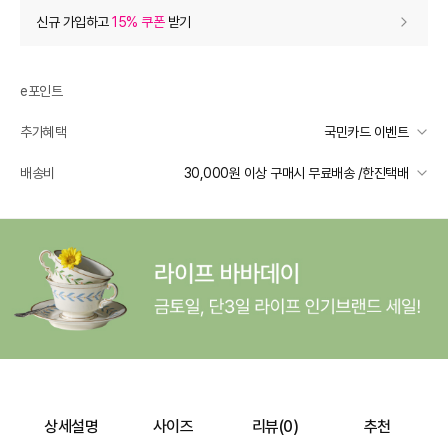
상품 할인
(자동적용)
신규 가입하고
15% 쿠폰
받기
50% 상품 할인
-64,100
0
등급 할인
e포인트
추가혜택
국민카드 이벤트
상품 쿠폰 할인
- 12,980
국민카드 이벤트
배송비
30,000원 이상 구매시 무료배송 /한진택배
실리팟
- 12980
받기
선착순 2천명! 15만원 이상 구매 시, 5% 즉시 추가 할인
일반배송
추가 할인
0
카드별 무이자 할부 안내
30000 미만
3,000
30000 이상
무료배송
e포인트 (보유 : 0P)
0
배송 가능 지역
바바캐시 1% 할인
- 0
전국
129,000
–
0
=
129,000
원
상세설명
사이즈
리뷰(
0
)
추천