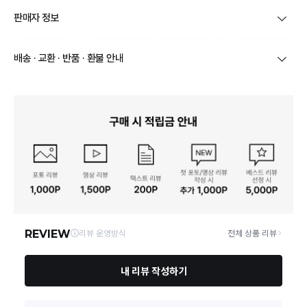
품명 및 모델명
[실리팟] 프리미엄 실리콘 모던 조리도구 6종 세트
판매자 정보
재질
실리콘
상호/대표자
㈜신성실리콘 / 신예현
배송 · 교환 · 반품 · 환불 안내
구성품
상세페이지참조
브랜드
실리팟
교환 및 반품은 고객센터 문의 후 진행 부탁드립니다.
크기
상세페이지참조
사업자번호
130-86-17956
동일모델의 출시연월
2021.04
통신판매업 신고
제2018-서울금천-0270호
제조자, 수입품의 경우 수
(주)신성실리콘
입자를 함께 표기
연락처
070-4184-2181
제조국
대한민국
영업소재지
21449 인천 부평구 백범로 593 ㈜ 신성실리콘
「수입식품안전관리 특별
법」에 따른 수입기구·용기·
수입상품이 아님
포장
교환및 반품 고객센터 문의 후 진행 부탁드립니다. 070
품질보증기준
-4184-2181
A/S 책임자와 전화번호
070-4184-2181