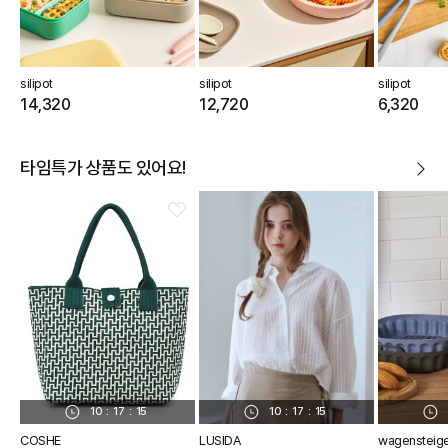
silipot
silipot
silipot
14,320
12,720
6,320
타임특가 상품도 있어요!
10
:
17
:
14
10
:
17
:
14
COSHE
LUSIDA
wagensteig