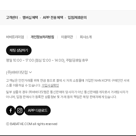
고객센터
멤버십 혜택
APP 전용 혜택
입점/제휴문의
바바프리미엄
개인정보처리방침
이용약관
회사소개
채팅 상담하기
평일 10:00 ~ 17:00 (점심 12:00 ~ 14:00), 주말/공휴일 휴무
(주)바바더닷컴
서울특별시 서초구 신반포로 339, 논현빌딩 (대표이사 : 문인식)
고객님은 안전거래를 위해 현금 등으로 결제 시 저희 쇼핑몰에 가입한 NHN KCP의 구매안전 서비
사업자 등록번호 569-86-01308
스를 이용하실 수 있습니다.
가입사실확인
통신판매업신고번호 제 2019 - 서울 서초 - 1268호
일부 상품의 경우 ㈜바바더닷컴은 통신판매의 당사자가 아닌 통신판매중개자로서 거래당사자가
개인정보관리책임자 : 김효영
아니며, 입점 판매사가 등록한 상품정보 및 거래 등의 책임은 해당 판매자에게 있습니다.
인증범위
온라인 쇼핑몰 서비스(바바더닷컴)
APP 다운로드
유효기간
2024.07.17 ~ 2027.07.16
ⓒ BABATHE.COM all rights reserved