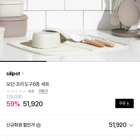
silipot
모던 조리도구6종 세트
리뷰
0
0.0
129,000
59%
51,920
쿠폰
51,920
신규회원 할인가