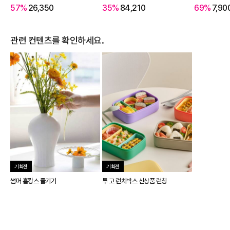
57%
26,350
35%
84,210
69%
7,90
관련 컨텐츠를 확인하세요.
기획전
기획전
썸머 홈캉스 즐기기
투 고 런치박스 신상품 런칭