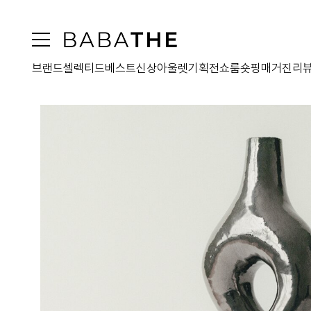
브랜드
셀렉티드
베스트
신상
아울렛
기획전
쇼룸
숏핑
매거진
리