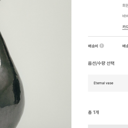
회원
바바
카
배송비
배
옵션/수량 선택
Eternal vase
총 1개