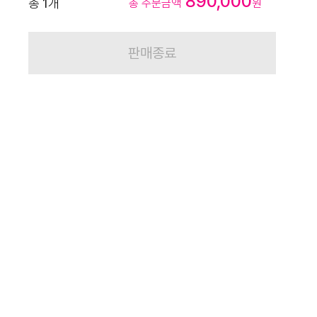
890,000
총
1
개
총 주문금액
원
판매종료