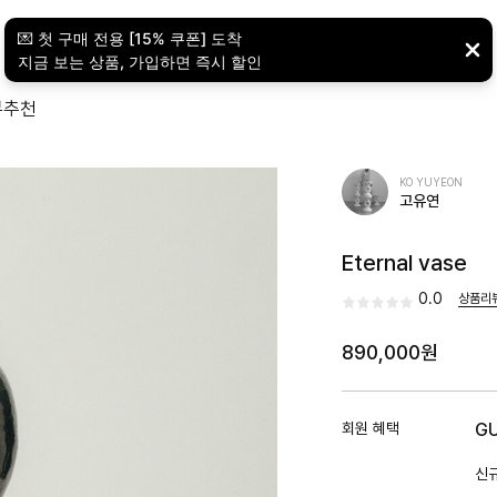
뷰
추천
KO YUYEON
고유연
Eternal vase
0.0
상품리
890,000원
회원 혜택
G
신규