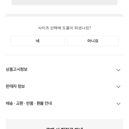
상품고시정보
제품코드
ADA1D124FZ
판매자 정보
제품 주소재
상품 상세설명 참조
상호/대표자
주식회사 포랩코리아 / 강동균
배송 · 교환 · 반품 · 환불 안내
색상
상품 상세설명 참조
브랜드
알도
상품별로 상품 특성 및 배송지에 따라 배송유형 및 소요
치수(발길이, 굽높이)
상품 상세설명 참조
기간이 달라집니다.
사업자번호
578-81-03310
일부 주문상품 또는 예약상품의 경우 기본 배송일 외에