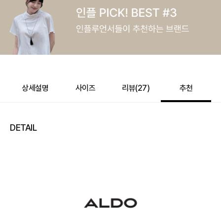
e포인트 (보유 : 0P)
0
바바캐시 1% 할인
- 0
129,000
–
0
=
129,000
원
상세설명
사이즈
리뷰(
27
)
추천
DETAIL