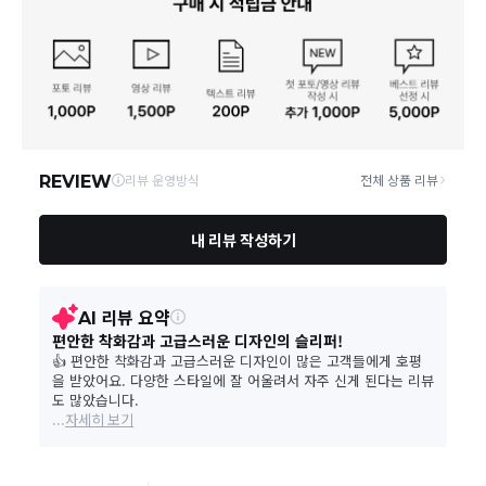
제조자, 수입품의 경우 수
추가 배송 소요일이 발생될 수 있습니다.
ALDO GROUP INTERNATIONAL
입자를 함께 표기
통신판매업 신고
2024-서울마포-0658호
동일 브랜드의 상품이라도 상품별 출고일시가 달라 각각
배송정보
배송될 수 있습니다.
제조국
중국
연락처
070-4800-3250
택배 배송기일은 재고상황, 택배사 사정 및 배송지(해외
상품, 제주/도서산간지역)에 따라 약간의 지연이 발생할
수 있습니다.
취급시 주의사항
상품 상세설명 참조
영업소재지
04056 서울 마포구 신촌로4길 22-8 4층
상품의 배송비는 공급업체의 정책에 따라 다르며, 공휴일
및 휴일은 배송이 불가합니다.
A/S 가능 보증 기간 또는 관련 법 및 소비자 분쟁해결
품질보증기준
기준에 따름
상품하자 이외 사이즈, 색상교환 등 단순 변심에 의한 교
환/반품 택배비는 고객부담으로 왕복택배비가 발생합니
A/S 책임자와 전화번호
ALDO Korea (070-4943-3814)
다. (전자상거래 등에서의 소비자보호에 관한 법률 제18
조(청약 철회등)9항에 의거 소비자의 사정에 의한 청약
철회 시 택배비는 소비자 부담입니다.)
본 상품 정보의 내용은 공정거래위원회 '상품정보제공고시'에 따라 판매자가 직접 등록한
것으로 해당 정보에 대한 책임은 판매자에게 있습니다.
결제완료 직후 즉시 주문취소는 ＂마이바바 > 취소/교
환/반품 신청"에서 직접 처리 가능합니다.
주문완료 후 재고 부족 등으로 인해 주문 취소 처리가 될
수도 있는 점 양해 부탁드립니다.
주문상태가 상품준비중인 경우 취소신청이 불가능합니
다.
취소/반품/교환 안내
교환 신청은 최초 1회에 한하며, 교환 배송 완료 후에는
추가 교환 신청은 불가합니다.
반품/교환은 미사용 제품에 한해 배송완료 후 7일 이내입
니다.
임의반품은 불가하오니 반드시 고객센터나 ＂마이바바