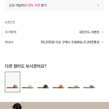
상품 할인
(자동적용)
신규 가입하고
15% 쿠폰
받기
15% 상품 할인
-19,350
0
등급 할인
e포인트
추가혜택
국민카드 이벤트
상품 쿠폰 할인
- 16,450
국민카드 이벤트
배송비
50,000원 이상 구매시 무료배송 /CJ대한통운
알도 15% 쿠폰
- 16450
받기
선착순 2천명! 15만원 이상 구매 시, 5% 즉시 추가 할인
일반배송
장바구니 쿠폰
- 5,592
카드별 무이자 할부 안내
50000 미만
4,000
50000 이상
무료배송
다른 컬러도 보시겠어요?
[썸머 피날레] 셀렉티드
- 5,592
받기
배송 가능 지역
[슈즈/잡화] 써머 시즌 한정 쿠폰
- 3,000
받기
전국
[슈즈/잡화] 써머 시즌 한정 쿠폰
- 1,000
받기
프리미엄 웰컴쿠폰팩 (15%, 최대 10만원)
가입
추가 할인
0