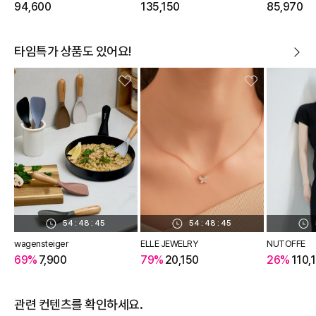
94,600
135,150
85,970
타임특가 상품도 있어요!
54
:
48
:
45
54
:
48
:
45
wagensteiger
ELLE JEWELRY
NUTOFFE
69%
7,900
79%
20,150
26%
110,
관련 컨텐츠를 확인하세요.