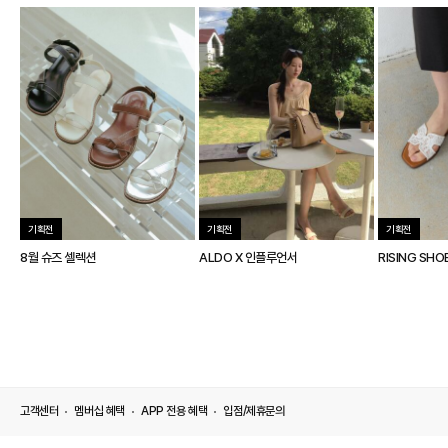
기획전
기획전
기획전
8월 슈즈 셀렉션
ALDO X 인플루언서
RISING SHO
고객센터
멤버십 혜택
APP 전용 혜택
입점/제휴문의