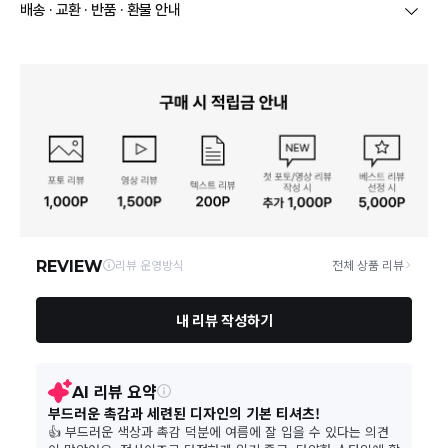
상호/대표자
(주)켈리도나휴 / 김성철
배송 · 교환 · 반품 · 환불 안내
브랜드
켈리도나휴
상품별로 상품 특성 및 배송지에 따라 배송유형 및 소요
기간이 달라집니다.
사업자번호
895-88-02554
일부 주문상품 또는 예약상품의 경우 기본 배송일 외에
추가 배송 소요일이 발생될 수 있습니다.
통신판매업 신고
제2022-서울성동-01234
동일 브랜드의 상품이라도 상품별 출고일시가 달라 각각
배송정보
배송될 수 있습니다.
연락처
010-8924-5350
택배 배송기일은 재고상황, 택배사 사정 및 배송지(해외
상품, 제주/도서산간지역)에 따라 약간의 지연이 발생할
수 있습니다.
영업소재지
04799 서울 성동구 아차산로13길 30 8층 S-20
상품의 배송비는 공급업체의 정책에 따라 다르며, 공휴일
및 휴일은 배송이 불가합니다.
상품하자 이외 사이즈, 색상교환 등 단순 변심에 의한 교
환/반품 택배비는 고객부담으로 왕복택배비가 발생합니
다. (전자상거래 등에서의 소비자보호에 관한 법률 제18
조(청약 철회등)9항에 의거 소비자의 사정에 의한 청약
철회 시 택배비는 소비자 부담입니다.)
결제완료 직후 즉시 주문취소는 ＂마이바바 > 취소/교
환/반품 신청"에서 직접 처리 가능합니다.
주문완료 후 재고 부족 등으로 인해 주문 취소 처리가 될
수도 있는 점 양해 부탁드립니다.
주문상태가 상품준비중인 경우 취소신청이 불가능합니