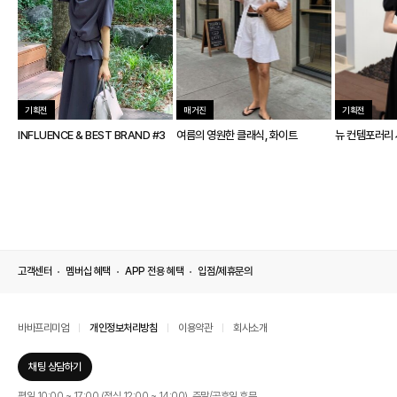
기획전
매거진
기획전
INFLUENCE & BEST BRAND #3
여름의 영원한 클래식, 화이트
뉴 컨템포러리
고객센터
멤버십 혜택
APP 전용 혜택
입점/제휴문의
바바프리미엄
개인정보처리방침
이용약관
회사소개
채팅 상담하기
평일 10:00 ~ 17:00 (점심 12:00 ~ 14:00), 주말/공휴일 휴무