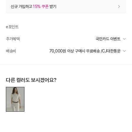
상품 할인
(자동적용)
신규 가입하고
15% 쿠폰
받기
15% 상품 할인
-5,400
0
등급 할인
e포인트
추가혜택
국민카드 이벤트
상품 쿠폰 할인
- 2,450
국민카드 이벤트
배송비
70,000원 이상 구매시 무료배송 /CJ대한통운
8% 상품 쿠폰
- 2450
받기
선착순 2천명! 15만원 이상 구매 시, 5% 즉시 추가 할인
여성브랜드 8% 상품 쿠폰
- 2450
받기
일반배송
카드별 무이자 할부 안내
70000 미만
3,500
70000 이상
무료배송
추가 할인
0
다른 컬러도 보시겠어요?
제주 도서산간 지역
추가 배송비 책정
e포인트 (보유 : 0P)
0
배송 가능 지역
바바캐시 1% 할인
- 0
전국
36,000
–
0
=
36,000
원