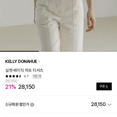
KELLY DONAHUE
실켓 베이직 하프 티셔츠
리뷰
16
4.7
36,000
21%
28,150
쿠폰
28,150
신규회원 할인가