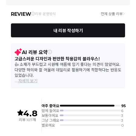
상품의 배송비는 공급업체의 정책에 따라 다르며, 공휴일
및 휴일은 배송이 불가합니다.
상품하자 이외 사이즈, 색상교환 등 단순 변심에 의한 교
환/반품 택배비는 고객부담으로 왕복택배비가 발생합니
다. (전자상거래 등에서의 소비자보호에 관한 법률 제18
조(청약 철회등)9항에 의거 소비자의 사정에 의한 청약
철회 시 택배비는 소비자 부담입니다.)
결제완료 직후 즉시 주문취소는 ＂마이바바 > 취소/교
환/반품 신청"에서 직접 처리 가능합니다.
주문완료 후 재고 부족 등으로 인해 주문 취소 처리가 될
수도 있는 점 양해 부탁드립니다.
주문상태가 상품준비중인 경우 취소신청이 불가능합니
다.
취소/반품/교환 안내
교환 신청은 최초 1회에 한하며, 교환 배송 완료 후에는
추가 교환 신청은 불가합니다.
반품/교환은 미사용 제품에 한해 배송완료 후 7일 이내입
니다.
임의반품은 불가하오니 반드시 고객센터나 ＂마이바바
> 주문취소/교환/반품 신청"을 통해서 신청접수를 하시
기 바랍니다.
상품하자, 오배송의 경우 택배비 무료로 교환/반품이 가
능하지만 모니터의 색상차이, 착용감, 사이즈의 개인의
선호도는 상품의 하자 사유가 아닙니다.
고객 부주의로 상품이 훼손, 변경된 경우 교환/반품이 불
가능 합니다.