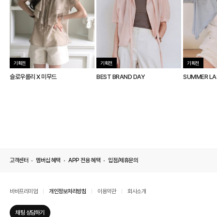
기획전
기획전
기획전
슬로우롤리 X 미무드
BEST BRAND DAY
SUMMER LA
고객센터
멤버십 혜택
APP 전용 혜택
입점/제휴문의
바바프리미엄
개인정보처리방침
이용약관
회사소개
채팅 상담하기