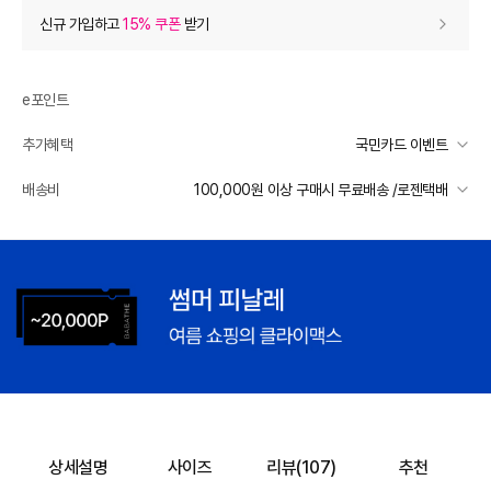
상품 할인
(자동적용)
신규 가입하고
15% 쿠폰
받기
13% 상품 할인
-12,000
0
등급 할인
e포인트
추가혜택
국민카드 이벤트
상품 쿠폰 할인
- 13,860
국민카드 이벤트
배송비
100,000원 이상 구매시 무료배송 /로젠택배
입점여성브랜드 쿠폰
- 13860
받기
선착순 2천명! 15만원 이상 구매 시, 5% 즉시 추가 할인
일반배송
장바구니 쿠폰
- 3,788
카드별 무이자 할부 안내
100000 미만
3,000
100000 이상
무료배송
[썸머 피날레] 셀렉티드
- 3,788
받기
제주 도서산간 지역
추가 배송비 책정
프리미엄 웰컴쿠폰팩 (15%, 최대 10만원)
가입
배송 가능 지역
전국
추가 할인
0
e포인트 (보유 : 0P)
0
상세설명
사이즈
리뷰(
107
)
추천
바바캐시 1% 할인
- 0