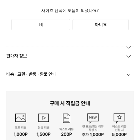
본 상품 정보의 내용은 공정거래위원회 '상품정보제공고시'에 따라 판매자가 직접 등록한
판매자 정보
것으로 해당 정보에 대한 책임은 판매자에게 있습니다.
상호/대표자
(주)본어패럴 / 구본욱
배송 · 교환 · 반품 · 환불 안내
브랜드
스텝어라운드
상품별로 상품 특성 및 배송지에 따라 배송유형 및 소요
기간이 달라집니다.
사업자번호
558-81-01981
일부 주문상품 또는 예약상품의 경우 기본 배송일 외에
추가 배송 소요일이 발생될 수 있습니다.
통신판매업 신고
2020-서울금천-0661
동일 브랜드의 상품이라도 상품별 출고일시가 달라 각각
배송정보
배송될 수 있습니다.
연락처
010-8095-4770
택배 배송기일은 재고상황, 택배사 사정 및 배송지(해외
상품, 제주/도서산간지역)에 따라 약간의 지연이 발생할
수 있습니다.
영업소재지
08091 서울 양천구 중앙로 222-7 지하 1층(신정동)