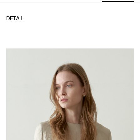
89,000
–
0
=
89,000
원
DETAIL