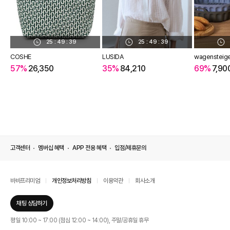
25
:
49
:
38
25
:
49
:
38
COSHE
LUSIDA
wagensteig
57%
26,350
35%
84,210
69%
7,90
고객센터
멤버십 혜택
APP 전용 혜택
입점/제휴문의
바바프리미엄
개인정보처리방침
이용약관
회사소개
채팅 상담하기
평일 10:00 ~ 17:00 (점심 12:00 ~ 14:00), 주말/공휴일 휴무