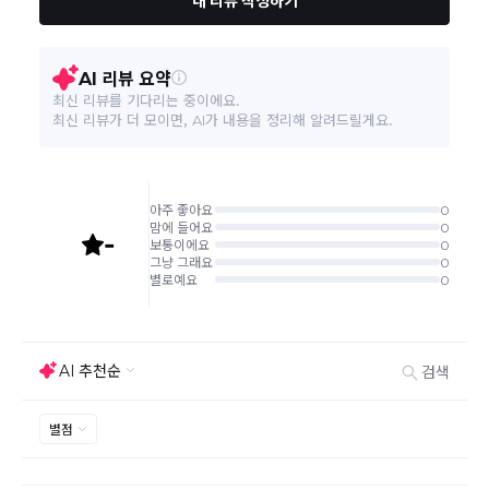
조(청약 철회등)9항에 의거 소비자의 사정에 의한 청약
철회 시 택배비는 소비자 부담입니다.)
결제완료 직후 즉시 주문취소는 ＂마이바바 > 취소/교
환/반품 신청"에서 직접 처리 가능합니다.
주문완료 후 재고 부족 등으로 인해 주문 취소 처리가 될
수도 있는 점 양해 부탁드립니다.
주문상태가 상품준비중인 경우 취소신청이 불가능합니
다.
취소/반품/교환 안내
교환 신청은 최초 1회에 한하며, 교환 배송 완료 후에는
추가 교환 신청은 불가합니다.
반품/교환은 미사용 제품에 한해 배송완료 후 7일 이내입
니다.
임의반품은 불가하오니 반드시 고객센터나 ＂마이바바
> 주문취소/교환/반품 신청"을 통해서 신청접수를 하시
기 바랍니다.
상품하자, 오배송의 경우 택배비 무료로 교환/반품이 가
능하지만 모니터의 색상차이, 착용감, 사이즈의 개인의
선호도는 상품의 하자 사유가 아닙니다.
고객 부주의로 상품이 훼손, 변경된 경우 교환/반품이 불
가능 합니다.
제품을 사용 또는 훼손한 경우, 사은품 누락, 상품 TAG,
보증서, 상품 부자재가 제거 혹은 분실된 경우
밀봉포장을 개봉했거나 내부 포장재를 훼손 또는 분실한
경우(단, 제품확인을 위한 개봉 제외)