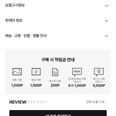
상품고시정보
제품코드
XNRACCC50
판매자 정보
품명 및 모델명
상품상세설명 참조
상호/대표자
(주) 바바패션 / 문장우
배송 · 교환 · 반품 · 환불 안내
법에 의한 인증허가 등을
받았음을 확인할 수 있는
상품상세설명 참조
브랜드
이지호
경우 그에 대한 사항
상품별로 상품 특성 및 배송지에 따라 배송유형 및 소요
기간이 달라집니다.
사업자번호
211-86-30525
제조국 또는 원산지
일부 주문상품 또는 예약상품의 경우 기본 배송일 외에
상품상세설명 참조
추가 배송 소요일이 발생될 수 있습니다.
통신판매업 신고
2016-서울서초-1522
동일 브랜드의 상품이라도 상품별 출고일시가 달라 각각
제조자, 수입품의 경우 수
상품상세설명 참조
배송정보
배송될 수 있습니다.
입자를 함께 표기
연락처
02-6960-0703
택배 배송기일은 재고상황, 택배사 사정 및 배송지(해외
상품, 제주/도서산간지역)에 따라 약간의 지연이 발생할
A/S 책임자와 전화번호/소
상품상세설명 참조
수 있습니다.
비자상담관련 전화번호
영업소재지
06531 서울 서초구 신반포로 339 논현빌딩
상품의 배송비는 공급업체의 정책에 따라 다르며, 공휴일
및 휴일은 배송이 불가합니다.
본 상품 정보의 내용은 공정거래위원회 '상품정보제공고시'에 따라 판매자가 직접 등록한
것으로 해당 정보에 대한 책임은 판매자에게 있습니다.
상품하자 이외 사이즈, 색상교환 등 단순 변심에 의한 교
환/반품 택배비는 고객부담으로 왕복택배비가 발생합니
다. (전자상거래 등에서의 소비자보호에 관한 법률 제18