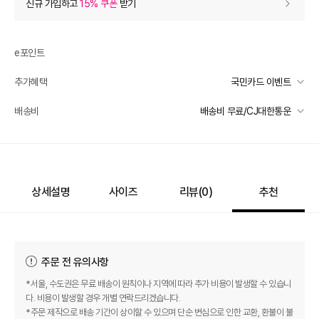
신규 가입하고
15% 쿠폰
받기
0
등급 할인
e포인트
추가 할인
0
추가혜택
국민카드 이벤트
e포인트 (보유 : 0P)
0
국민카드 이벤트
배송비
배송비 무료/CJ대한통운
바바캐시 1% 할인
- 0
선착순 2천명! 15만원 이상 구매 시, 5% 즉시 추가 할인
일반배송
카드별 무이자 할부 안내
239,000
–
0
=
239,000
원
-
무료배송
배송 가능 지역
상세설명
사이즈
리뷰(
0
)
추천
전국
주문 전 유의사항
*서울, 수도권은 무료 배송이 원칙이나 지역에 따라 추가 비용이 발생할 수 있습니
다. 비용이 발생할 경우 개별 연락드리겠습니다.
*주문 제작으로 배송 기간이 상이할 수 있으며 단순 변심으로 인한 교환, 환불이 불