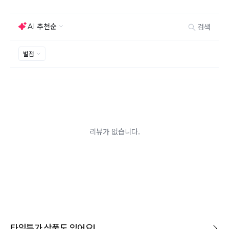
능하지만 모니터의 색상차이, 착용감, 사이즈의 개인의
선호도는 상품의 하자 사유가 아닙니다.
고객 부주의로 상품이 훼손, 변경된 경우 교환/반품이 불
가능 합니다.
제품을 사용 또는 훼손한 경우, 사은품 누락, 상품 TAG,
보증서, 상품 부자재가 제거 혹은 분실된 경우
밀봉포장을 개봉했거나 내부 포장재를 훼손 또는 분실한
경우(단, 제품확인을 위한 개봉 제외)
시간이 경과되어 재판매가 어려울 정도로 상품가치가 상
반품/교환 불가능한
실된 경우
경우
고객님의 요청에 따라 주문 제작되어 고객님 외에 사용이
어려운 경우
배송된 상품이 설치가 완료된 경우(가전, 가구 등)
기타 전자상거래 등에서의 소비자보호에 관한 법률이 정
하는 청약철회 제한사유에 해당하는 경우
A/S 기준이나 가능여부는 브랜드와 상품에 따라 다르므
로 관련 문의는 고객센터를 통해 부탁드립니다.
A/S 안내
상품불량에 의한 반품, 교환, A/S, 환불, 품질보증 및 피해
보상 등에 관한 사항은 소비자분쟁해결기준(공정거래위
원회 고시)에 따라 받으실 수 있습니다.
타임특가 상품도 있어요!