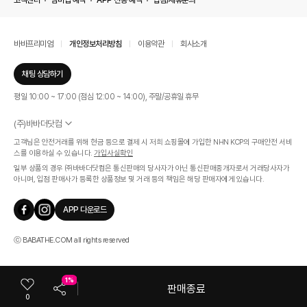
고객센터
멤버십 혜택
APP 전용 혜택
입점/제휴문의
바바프리미엄
개인정보처리방침
이용약관
회사소개
채팅 상담하기
평일 10:00 ~ 17:00 (점심 12:00 ~ 14:00), 주말/공휴일 휴무
(주)바바더닷컴
서울특별시 서초구 신반포로 339, 논현빌딩 (대표이사 : 문인식)
고객님은 안전거래를 위해 현금 등으로 결제 시 저희 쇼핑몰에 가입한 NHN KCP의 구매안전 서비
사업자 등록번호 569-86-01308
스를 이용하실 수 있습니다.
가입사실확인
통신판매업신고번호 제 2019 - 서울 서초 - 1268호
일부 상품의 경우 ㈜바바더닷컴은 통신판매의 당사자가 아닌 통신판매중개자로서 거래당사자가
개인정보관리책임자 : 김효영
아니며, 입점 판매사가 등록한 상품정보 및 거래 등의 책임은 해당 판매자에게 있습니다.
인증범위
온라인 쇼핑몰 서비스(바바더닷컴)
APP 다운로드
유효기간
2024.07.17 ~ 2027.07.16
ⓒ BABATHE.COM all rights reserved
1%
판매종료
0
카테고리
쇼룸
마이바바
최근본상품