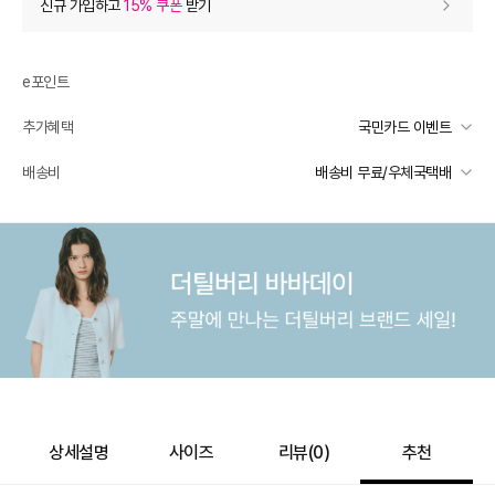
신규 가입하고
15% 쿠폰
받기
0
등급 할인
e포인트
추가 할인
0
추가혜택
국민카드 이벤트
e포인트 (보유 : 0P)
0
국민카드 이벤트
배송비
배송비 무료/우체국택배
바바캐시 1% 할인
- 0
선착순 2천명! 15만원 이상 구매 시, 5% 즉시 추가 할인
일반배송
카드별 무이자 할부 안내
260,000
–
0
=
260,000
원
-
무료배송
배송 가능 지역
전국
상세설명
사이즈
리뷰(
0
)
추천