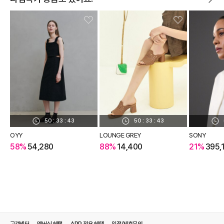
50
:
33
:
42
50
:
33
:
42
OYY
LOUNGE GREY
SONY
58%
54,280
88%
14,400
21%
395,