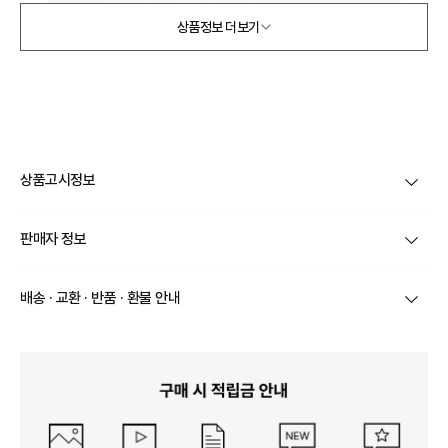
상품정보 더보기
상품고시정보
제품코드
XNRACCC45
판매자 정보
품명 및 모델명
상품상세설명 참조
상호/대표자
(주) 바바패션 / 문장우
배송 · 교환 · 반품 · 환불 안내
법에 의한 인증허가 등을
받았음을 확인할 수 있는
상품상세설명 참조
브랜드
이형준
경우 그에 대한 사항
상품별로 상품 특성 및 배송지에 따라 배송유형 및 소요
기간이 달라집니다.
사업자번호
211-86-30525
제조국 또는 원산지
일부 주문상품 또는 예약상품의 경우 기본 배송일 외에
상품상세설명 참조
추가 배송 소요일이 발생될 수 있습니다.
통신판매업 신고
2016-서울서초-1522
동일 브랜드의 상품이라도 상품별 출고일시가 달라 각각
제조자, 수입품의 경우 수
상품상세설명 참조
배송정보
배송될 수 있습니다.
입자를 함께 표기