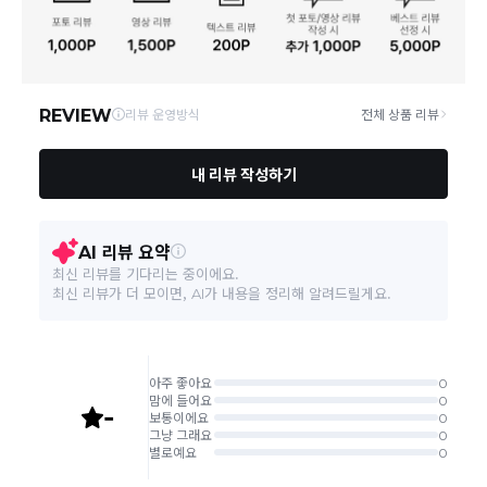
연락처
02-6960-0703
택배 배송기일은 재고상황, 택배사 사정 및 배송지(해외
상품, 제주/도서산간지역)에 따라 약간의 지연이 발생할
A/S 책임자와 전화번호/소
상품상세설명 참조
수 있습니다.
비자상담관련 전화번호
영업소재지
06531 서울 서초구 신반포로 339 논현빌딩
상품의 배송비는 공급업체의 정책에 따라 다르며, 공휴일
및 휴일은 배송이 불가합니다.
본 상품 정보의 내용은 공정거래위원회 '상품정보제공고시'에 따라 판매자가 직접 등록한
것으로 해당 정보에 대한 책임은 판매자에게 있습니다.
상품하자 이외 사이즈, 색상교환 등 단순 변심에 의한 교
환/반품 택배비는 고객부담으로 왕복택배비가 발생합니
다. (전자상거래 등에서의 소비자보호에 관한 법률 제18
조(청약 철회등)9항에 의거 소비자의 사정에 의한 청약
철회 시 택배비는 소비자 부담입니다.)
결제완료 직후 즉시 주문취소는 ＂마이바바 > 취소/교
환/반품 신청"에서 직접 처리 가능합니다.
주문완료 후 재고 부족 등으로 인해 주문 취소 처리가 될
수도 있는 점 양해 부탁드립니다.
주문상태가 상품준비중인 경우 취소신청이 불가능합니
다.
취소/반품/교환 안내
교환 신청은 최초 1회에 한하며, 교환 배송 완료 후에는
추가 교환 신청은 불가합니다.
반품/교환은 미사용 제품에 한해 배송완료 후 7일 이내입
니다.
임의반품은 불가하오니 반드시 고객센터나 ＂마이바바
> 주문취소/교환/반품 신청"을 통해서 신청접수를 하시
기 바랍니다.
상품하자, 오배송의 경우 택배비 무료로 교환/반품이 가