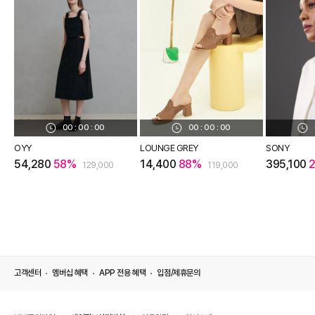
00
:
00
:
00
00
:
00
:
00
OYY
LOUNGE GREY
SONY
54,280
58%
14,400
88%
395,100
129,000
119,000
고객센터
멤버십 혜택
APP 전용 혜택
입점/제휴문의