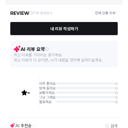
상품의 배송비는 공급업체의 정책에 따라 다르며, 공휴일
및 휴일은 배송이 불가합니다.
본 상품 정보의 내용은 공정거래위원회 '상품정보제공고시'에 따라 판매자가 직접 등록한
것으로 해당 정보에 대한 책임은 판매자에게 있습니다.
상품하자 이외 사이즈, 색상교환 등 단순 변심에 의한 교
환/반품 택배비는 고객부담으로 왕복택배비가 발생합니
다. (전자상거래 등에서의 소비자보호에 관한 법률 제18
조(청약 철회등)9항에 의거 소비자의 사정에 의한 청약
철회 시 택배비는 소비자 부담입니다.)
결제완료 직후 즉시 주문취소는 ＂마이바바 > 취소/교
환/반품 신청"에서 직접 처리 가능합니다.
주문완료 후 재고 부족 등으로 인해 주문 취소 처리가 될
수도 있는 점 양해 부탁드립니다.
주문상태가 상품준비중인 경우 취소신청이 불가능합니
다.
취소/반품/교환 안내
교환 신청은 최초 1회에 한하며, 교환 배송 완료 후에는
추가 교환 신청은 불가합니다.
반품/교환은 미사용 제품에 한해 배송완료 후 7일 이내입
니다.
임의반품은 불가하오니 반드시 고객센터나 ＂마이바바
> 주문취소/교환/반품 신청"을 통해서 신청접수를 하시
기 바랍니다.
상품하자, 오배송의 경우 택배비 무료로 교환/반품이 가
능하지만 모니터의 색상차이, 착용감, 사이즈의 개인의
선호도는 상품의 하자 사유가 아닙니다.
고객 부주의로 상품이 훼손, 변경된 경우 교환/반품이 불
가능 합니다.