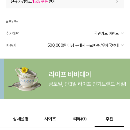
신규 가입하고
15% 쿠폰
받기
0
등급 할인
e포인트
추가 할인
0
추가혜택
국민카드 이벤트
e포인트 (보유 : 0P)
0
국민카드 이벤트
배송비
500,000원 이상 구매시 무료배송 /우체국택배
바바캐시 1% 할인
- 0
선착순 2천명! 15만원 이상 구매 시, 5% 즉시 추가 할인
일반배송
카드별 무이자 할부 안내
800,000
–
0
=
800,000
원
500000 미만
4,000
500000 이상
무료배송
배송 가능 지역
전국
상세설명
사이즈
리뷰(
0
)
추천