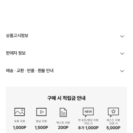
상품고시정보
제품코드
XNRACCC36
판매자 정보
품명 및 모델명
상품상세설명 참조
상호/대표자
(주) 바바패션 / 문장우
배송 · 교환 · 반품 · 환불 안내
법에 의한 인증허가 등을
받았음을 확인할 수 있는
상품상세설명 참조
브랜드
황은담
경우 그에 대한 사항
상품별로 상품 특성 및 배송지에 따라 배송유형 및 소요
기간이 달라집니다.
사업자번호
211-86-30525
제조국 또는 원산지
일부 주문상품 또는 예약상품의 경우 기본 배송일 외에
상품상세설명 참조
추가 배송 소요일이 발생될 수 있습니다.
통신판매업 신고
2016-서울서초-1522
동일 브랜드의 상품이라도 상품별 출고일시가 달라 각각
제조자, 수입품의 경우 수
상품상세설명 참조
배송정보
배송될 수 있습니다.
입자를 함께 표기
연락처
02-6960-0703
택배 배송기일은 재고상황, 택배사 사정 및 배송지(해외
상품, 제주/도서산간지역)에 따라 약간의 지연이 발생할
A/S 책임자와 전화번호/소
상품상세설명 참조
수 있습니다.
비자상담관련 전화번호
영업소재지
06531 서울 서초구 신반포로 339 논현빌딩