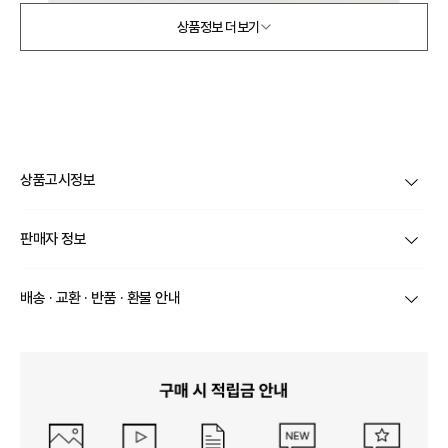
상품정보 더보기
상품고시정보
제품코드
XMRACCC54
판매자 정보
품명 및 모델명
상품상세설명 참조
상호/대표자
(주) 바바패션 / 문장우
배송 · 교환 · 반품 · 환불 안내
법에 의한 인증허가 등을
받았음을 확인할 수 있는
상품상세설명 참조
브랜드
이태훈
경우 그에 대한 사항
상품별로 상품 특성 및 배송지에 따라 배송유형 및 소요
기간이 달라집니다.
사업자번호
211-86-30525
제조국 또는 원산지
일부 주문상품 또는 예약상품의 경우 기본 배송일 외에
상품상세설명 참조
추가 배송 소요일이 발생될 수 있습니다.
통신판매업 신고
2016-서울서초-1522
동일 브랜드의 상품이라도 상품별 출고일시가 달라 각각
제조자, 수입품의 경우 수
상품상세설명 참조
배송정보
배송될 수 있습니다.
입자를 함께 표기