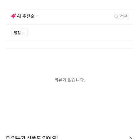
능하지만 모니터의 색상차이, 착용감, 사이즈의 개인의
선호도는 상품의 하자 사유가 아닙니다.
고객 부주의로 상품이 훼손, 변경된 경우 교환/반품이 불
가능 합니다.
제품을 사용 또는 훼손한 경우, 사은품 누락, 상품 TAG,
보증서, 상품 부자재가 제거 혹은 분실된 경우
밀봉포장을 개봉했거나 내부 포장재를 훼손 또는 분실한
경우(단, 제품확인을 위한 개봉 제외)
시간이 경과되어 재판매가 어려울 정도로 상품가치가 상
반품/교환 불가능한
실된 경우
경우
고객님의 요청에 따라 주문 제작되어 고객님 외에 사용이
어려운 경우
배송된 상품이 설치가 완료된 경우(가전, 가구 등)
기타 전자상거래 등에서의 소비자보호에 관한 법률이 정
하는 청약철회 제한사유에 해당하는 경우
A/S 기준이나 가능여부는 브랜드와 상품에 따라 다르므
로 관련 문의는 고객센터를 통해 부탁드립니다.
A/S 안내
상품불량에 의한 반품, 교환, A/S, 환불, 품질보증 및 피해
보상 등에 관한 사항은 소비자분쟁해결기준(공정거래위
원회 고시)에 따라 받으실 수 있습니다.
타임특가 상품도 있어요!