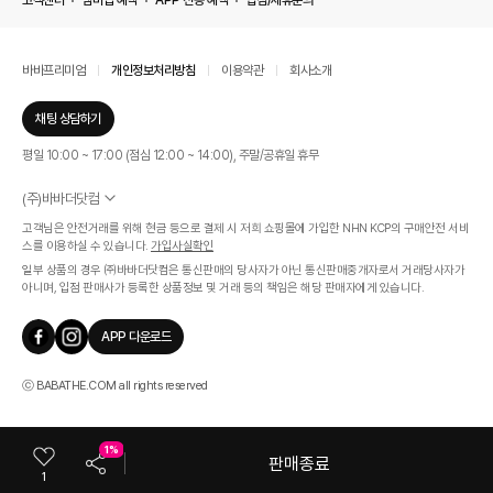
고객센터
멤버십 혜택
APP 전용 혜택
입점/제휴문의
바바프리미엄
개인정보처리방침
이용약관
회사소개
채팅 상담하기
평일 10:00 ~ 17:00 (점심 12:00 ~ 14:00), 주말/공휴일 휴무
(주)바바더닷컴
서울특별시 서초구 신반포로 339, 논현빌딩 (대표이사 : 문인식)
고객님은 안전거래를 위해 현금 등으로 결제 시 저희 쇼핑몰에 가입한 NHN KCP의 구매안전 서비
사업자 등록번호 569-86-01308
스를 이용하실 수 있습니다.
가입사실확인
통신판매업신고번호 제 2019 - 서울 서초 - 1268호
일부 상품의 경우 ㈜바바더닷컴은 통신판매의 당사자가 아닌 통신판매중개자로서 거래당사자가
개인정보관리책임자 : 김효영
아니며, 입점 판매사가 등록한 상품정보 및 거래 등의 책임은 해당 판매자에게 있습니다.
인증범위
온라인 쇼핑몰 서비스(바바더닷컴)
APP 다운로드
유효기간
2024.07.17 ~ 2027.07.16
ⓒ BABATHE.COM all rights reserved
1%
판매종료
1
카테고리
쇼룸
마이바바
최근본상품