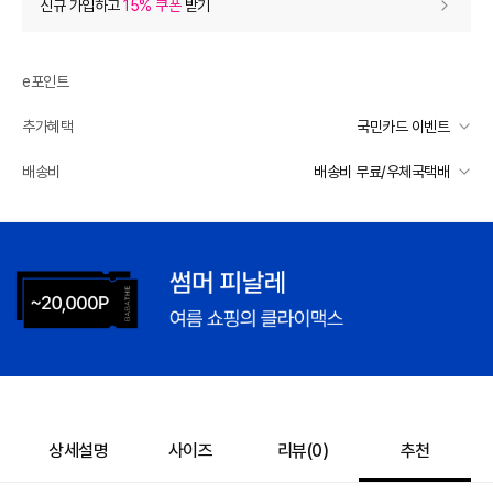
신규 가입하고
15% 쿠폰
받기
0
등급 할인
e포인트
추가 할인
0
추가혜택
국민카드 이벤트
e포인트 (보유 : 0P)
0
국민카드 이벤트
배송비
배송비 무료/우체국택배
바바캐시 1% 할인
- 0
선착순 2천명! 15만원 이상 구매 시, 5% 즉시 추가 할인
일반배송
카드별 무이자 할부 안내
62,000
–
0
=
62,000
원
-
무료배송
배송 가능 지역
전국
상세설명
사이즈
리뷰(
0
)
추천