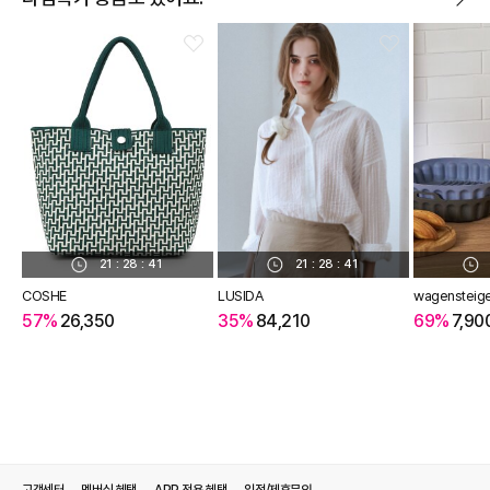
21
:
28
:
41
21
:
28
:
41
COSHE
LUSIDA
wagensteig
57%
26,350
35%
84,210
69%
7,90