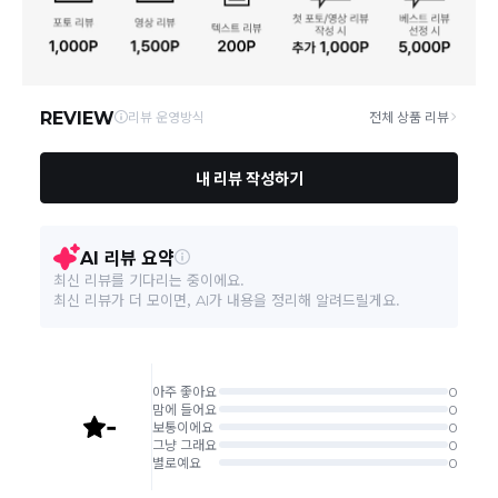
연락처
02-6960-0703
택배 배송기일은 재고상황, 택배사 사정 및 배송지(해외
상품, 제주/도서산간지역)에 따라 약간의 지연이 발생할
A/S 책임자와 전화번호/소
상품상세설명 참조
수 있습니다.
비자상담관련 전화번호
영업소재지
06531 서울 서초구 신반포로 339 논현빌딩
상품의 배송비는 공급업체의 정책에 따라 다르며, 공휴일
및 휴일은 배송이 불가합니다.
본 상품 정보의 내용은 공정거래위원회 '상품정보제공고시'에 따라 판매자가 직접 등록한
것으로 해당 정보에 대한 책임은 판매자에게 있습니다.
상품하자 이외 사이즈, 색상교환 등 단순 변심에 의한 교
환/반품 택배비는 고객부담으로 왕복택배비가 발생합니
다. (전자상거래 등에서의 소비자보호에 관한 법률 제18
조(청약 철회등)9항에 의거 소비자의 사정에 의한 청약
철회 시 택배비는 소비자 부담입니다.)
결제완료 직후 즉시 주문취소는 ＂마이바바 > 취소/교
환/반품 신청"에서 직접 처리 가능합니다.
주문완료 후 재고 부족 등으로 인해 주문 취소 처리가 될
수도 있는 점 양해 부탁드립니다.
주문상태가 상품준비중인 경우 취소신청이 불가능합니
다.
취소/반품/교환 안내
교환 신청은 최초 1회에 한하며, 교환 배송 완료 후에는
추가 교환 신청은 불가합니다.
반품/교환은 미사용 제품에 한해 배송완료 후 7일 이내입
니다.
임의반품은 불가하오니 반드시 고객센터나 ＂마이바바
> 주문취소/교환/반품 신청"을 통해서 신청접수를 하시
기 바랍니다.
상품하자, 오배송의 경우 택배비 무료로 교환/반품이 가