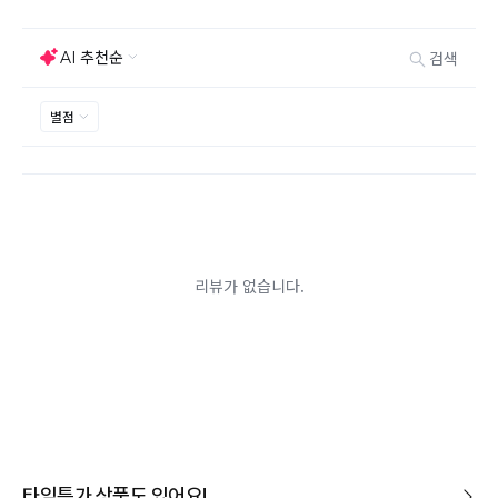
능하지만 모니터의 색상차이, 착용감, 사이즈의 개인의
선호도는 상품의 하자 사유가 아닙니다.
고객 부주의로 상품이 훼손, 변경된 경우 교환/반품이 불
가능 합니다.
제품을 사용 또는 훼손한 경우, 사은품 누락, 상품 TAG,
보증서, 상품 부자재가 제거 혹은 분실된 경우
밀봉포장을 개봉했거나 내부 포장재를 훼손 또는 분실한
경우(단, 제품확인을 위한 개봉 제외)
시간이 경과되어 재판매가 어려울 정도로 상품가치가 상
반품/교환 불가능한
실된 경우
경우
고객님의 요청에 따라 주문 제작되어 고객님 외에 사용이
어려운 경우
배송된 상품이 설치가 완료된 경우(가전, 가구 등)
기타 전자상거래 등에서의 소비자보호에 관한 법률이 정
하는 청약철회 제한사유에 해당하는 경우
A/S 기준이나 가능여부는 브랜드와 상품에 따라 다르므
로 관련 문의는 고객센터를 통해 부탁드립니다.
A/S 안내
상품불량에 의한 반품, 교환, A/S, 환불, 품질보증 및 피해
보상 등에 관한 사항은 소비자분쟁해결기준(공정거래위
원회 고시)에 따라 받으실 수 있습니다.
타임특가 상품도 있어요!