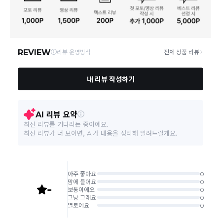
연락처
02-6960-0703
택배 배송기일은 재고상황, 택배사 사정 및 배송지(해외
상품, 제주/도서산간지역)에 따라 약간의 지연이 발생할
A/S 책임자와 전화번호/소
상품상세설명 참조
수 있습니다.
비자상담관련 전화번호
영업소재지
06531 서울 서초구 신반포로 339 논현빌딩
상품의 배송비는 공급업체의 정책에 따라 다르며, 공휴일
및 휴일은 배송이 불가합니다.
본 상품 정보의 내용은 공정거래위원회 '상품정보제공고시'에 따라 판매자가 직접 등록한
것으로 해당 정보에 대한 책임은 판매자에게 있습니다.
상품하자 이외 사이즈, 색상교환 등 단순 변심에 의한 교
환/반품 택배비는 고객부담으로 왕복택배비가 발생합니
다. (전자상거래 등에서의 소비자보호에 관한 법률 제18
조(청약 철회등)9항에 의거 소비자의 사정에 의한 청약
철회 시 택배비는 소비자 부담입니다.)
결제완료 직후 즉시 주문취소는 ＂마이바바 > 취소/교
환/반품 신청"에서 직접 처리 가능합니다.
주문완료 후 재고 부족 등으로 인해 주문 취소 처리가 될
수도 있는 점 양해 부탁드립니다.
주문상태가 상품준비중인 경우 취소신청이 불가능합니
다.
취소/반품/교환 안내
교환 신청은 최초 1회에 한하며, 교환 배송 완료 후에는
추가 교환 신청은 불가합니다.
반품/교환은 미사용 제품에 한해 배송완료 후 7일 이내입
니다.
임의반품은 불가하오니 반드시 고객센터나 ＂마이바바
> 주문취소/교환/반품 신청"을 통해서 신청접수를 하시
기 바랍니다.
상품하자, 오배송의 경우 택배비 무료로 교환/반품이 가