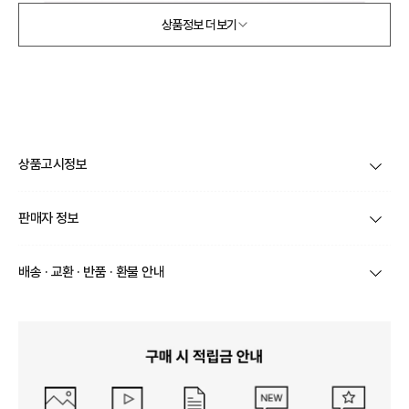
상품정보 더보기
상품고시정보
제품코드
XMRACCC37
판매자 정보
품명 및 모델명
상품상세설명 참조
상호/대표자
(주) 바바패션 / 문장우
배송 · 교환 · 반품 · 환불 안내
법에 의한 인증허가 등을
받았음을 확인할 수 있는
상품상세설명 참조
브랜드
홍두현
경우 그에 대한 사항
상품별로 상품 특성 및 배송지에 따라 배송유형 및 소요
기간이 달라집니다.
사업자번호
211-86-30525
제조국 또는 원산지
일부 주문상품 또는 예약상품의 경우 기본 배송일 외에
상품상세설명 참조
추가 배송 소요일이 발생될 수 있습니다.
통신판매업 신고
2016-서울서초-1522
동일 브랜드의 상품이라도 상품별 출고일시가 달라 각각
제조자, 수입품의 경우 수
상품상세설명 참조
배송정보
배송될 수 있습니다.
입자를 함께 표기