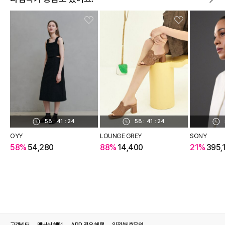
58
:
41
:
23
58
:
41
:
23
OYY
LOUNGE GREY
SONY
58%
54,280
88%
14,400
21%
395,