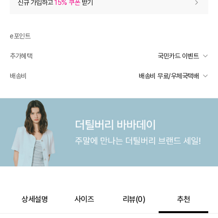
신규 가입하고
15% 쿠폰
받기
0
등급 할인
e포인트
추가 할인
0
추가혜택
국민카드 이벤트
e포인트 (보유 : 0P)
0
국민카드 이벤트
배송비
배송비 무료/우체국택배
바바캐시 1% 할인
- 0
선착순 2천명! 15만원 이상 구매 시, 5% 즉시 추가 할인
일반배송
카드별 무이자 할부 안내
80,000
–
0
=
80,000
원
-
무료배송
배송 가능 지역
전국
상세설명
사이즈
리뷰(
0
)
추천