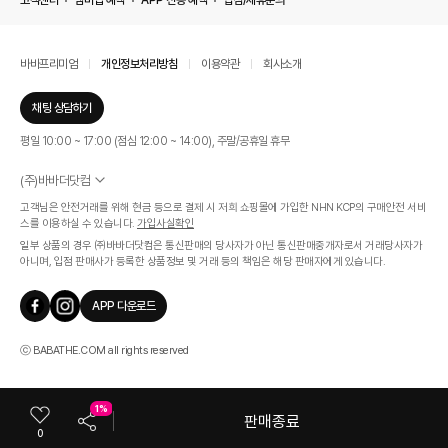
고객센터
멤버십 혜택
APP 전용 혜택
입점/제휴문의
바바프리미엄
개인정보처리방침
이용약관
회사소개
채팅 상담하기
평일 10:00 ~ 17:00 (점심 12:00 ~ 14:00), 주말/공휴일 휴무
(주)바바더닷컴
서울특별시 서초구 신반포로 339, 논현빌딩 (대표이사 : 문인식)
고객님은 안전거래를 위해 현금 등으로 결제 시 저희 쇼핑몰에 가입한 NHN KCP의 구매안전 서비
사업자 등록번호 569-86-01308
스를 이용하실 수 있습니다.
가입사실확인
통신판매업신고번호 제 2019 - 서울 서초 - 1268호
일부 상품의 경우 ㈜바바더닷컴은 통신판매의 당사자가 아닌 통신판매중개자로서 거래당사자가
개인정보관리책임자 : 김효영
아니며, 입점 판매사가 등록한 상품정보 및 거래 등의 책임은 해당 판매자에게 있습니다.
인증범위
온라인 쇼핑몰 서비스(바바더닷컴)
APP 다운로드
유효기간
2024.07.17 ~ 2027.07.16
ⓒ BABATHE.COM all rights reserved
1%
판매종료
0
카테고리
쇼룸
마이바바
최근본상품