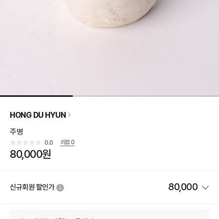
HONG DU HYUN
주병
리뷰
0
0.0
80,000원
80,000
신규회원 할인가
상품 할인
(자동적용)