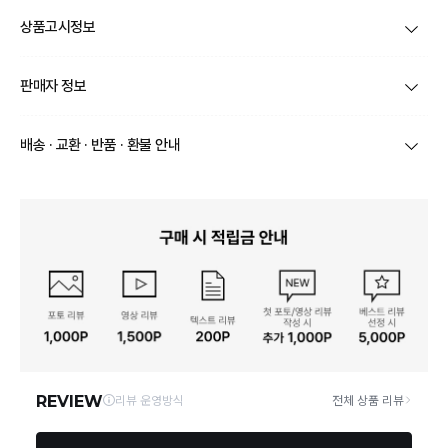
상품고시정보
제품코드
WVHM8A9X_
판매자 정보
종류
모자
상호/대표자
(주)엔에이치그룹 / 나경화
배송 · 교환 · 반품 · 환불 안내
소재
챙:폴리카보네이트 100%밴드: 폴리에스터 100%
브랜드
화이트샌즈
배송 정보
치수
내용없음
- 상품별로 상품 특성 및 배송지에 따라 배송유형 및 소요기간이 달라
사업자번호
634-87-01986
집니다.
제조자, 수입품의 경우 수
㈜엔에이치그룹
- 일부 주문상품 또는 예약상품의 경우 기본 배송일 외에 추가 배송
입자를 함께 표기
통신판매업 신고
제2021-서울금천-2691호
소요일이 발생할 수 있습니다.
제조국
중국
- 상품별 출고지가 달라 각각 배송될 수 있습니다.
연락처
02-1551-2919
- 도서 산간 지역은 별도의 배송비와 반품비가 추가될 수 있습니다.
- 상품의 배송비는 공급업체의 정책에 따라 다르며 공휴일 및 휴일은
취급시 주의사항
상세페이지 참조
영업소재지
08590 서울 금천구 가산디지털1로 100 215호
배송이 불가합니다.
품질보증기준
전자상거래법 준수, 구입일로부터 1년
교환/반품 안내
- 택과 기타 구성품이 훼손되지 않았거나 제거하지 않은 상태에서만
A/S 책임자와 전화번호
화이트샌즈 1551-2919
가능하며, 배송 완료일로부터 7일 이내에 교환/반품이 (불량,오배송