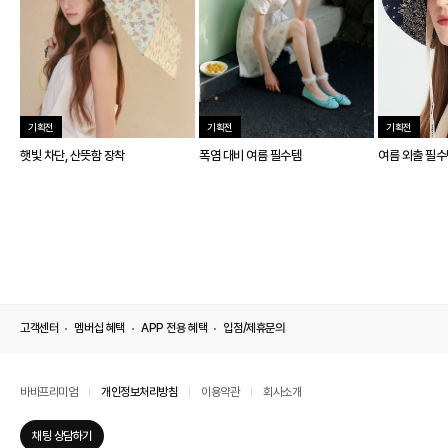
기획전
기획전
기획전
햇빛 차단, 산뜻함 장착
폭염 대비 여름 필수템
여름 외출 필수
고객센터
멤버십 혜택
APP 전용 혜택
입점/제휴문의
바바프리미엄
개인정보처리방침
이용약관
회사소개
채팅 상담하기