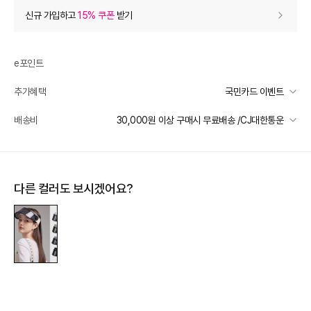
상품 할인
(자동적용)
신규 가입하고
15% 쿠폰
받기
0
등급 할인
e포인트
상품 쿠폰 할인
- 5,880
추가혜택
국민카드 이벤트
12% 쿠폰
- 5880
받기
국민카드 이벤트
배송비
30,000원 이상 구매시 무료배송 /CJ대한통운
선착순 2천명! 15만원 이상 구매 시, 5% 즉시 추가 할인
장바구니 쿠폰
- 1,000
일반배송
카드별 무이자 할부 안내
30000 미만
3,000
[슈즈/잡화] 써머 시즌 한정 쿠폰
- 1,000
받기
30000 이상
무료배송
다른 컬러도 보시겠어요?
프리미엄 웰컴쿠폰팩 (15%, 최대 10만원)
가입
배송 가능 지역
전국
추가 할인
0
e포인트 (보유 : 0P)
0
바바캐시 1% 할인
- 0