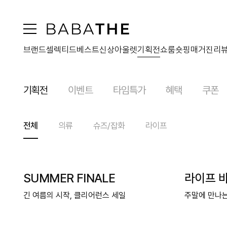
브랜드
셀렉티드
베스트
신상
아울렛
기획전
쇼룸
숏핑
매거진
리
기획전
이벤트
타임특가
혜택
쿠폰
전체
의류
슈즈/잡화
라이프
SUMMER FINALE
라이프 
긴 여름의 시작, 클리어런스 세일
주말에 만나는