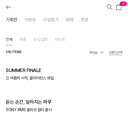
0
기획전
이벤트
타임특가
혜택
쿠폰
전체
의류
슈즈/잡화
라이프
319
ITEMS
브랜드선택
SUMMER FINALE
긴 여름의 시작, 클리어런스 세일
듣는 순간, 달라지는 하루
SONY XM6 올리브 컬러 출시