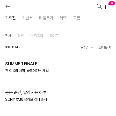
0
기획전
이벤트
타임특가
혜택
쿠폰
전체
의류
슈즈/잡화
라이프
318
ITEMS
브랜드선택
SUMMER FINALE
긴 여름의 시작, 클리어런스 세일
듣는 순간, 달라지는 하루
SONY XM6 올리브 컬러 출시