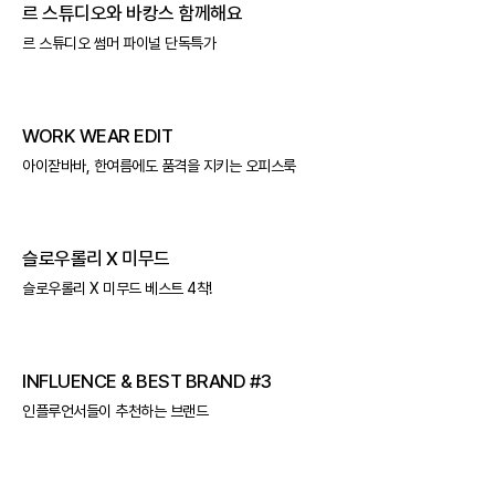
르 스튜디오와 바캉스 함께해요
르 스튜디오 썸머 파이널 단독특가
WORK WEAR EDIT
아이잗바바, 한여름에도 품격을 지키는 오피스룩
슬로우롤리 X 미무드
슬로우롤리 X 미무드 베스트 4착!
INFLUENCE & BEST BRAND #3
인플루언서들이 추천하는 브랜드