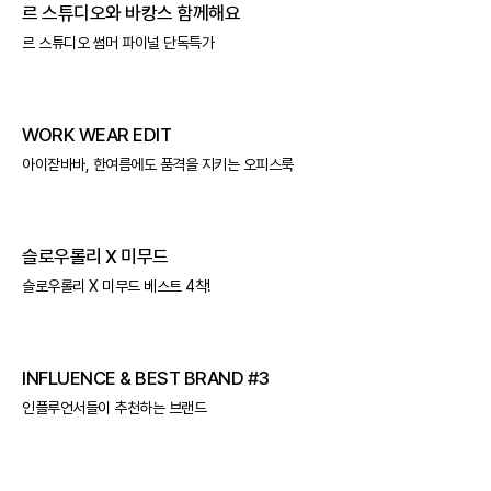
르 스튜디오와 바캉스 함께해요
르 스튜디오 썸머 파이널 단독특가
WORK WEAR EDIT
아이잗바바, 한여름에도 품격을 지키는 오피스룩
슬로우롤리 X 미무드
슬로우롤리 X 미무드 베스트 4착!
INFLUENCE & BEST BRAND #3
인플루언서들이 추천하는 브랜드