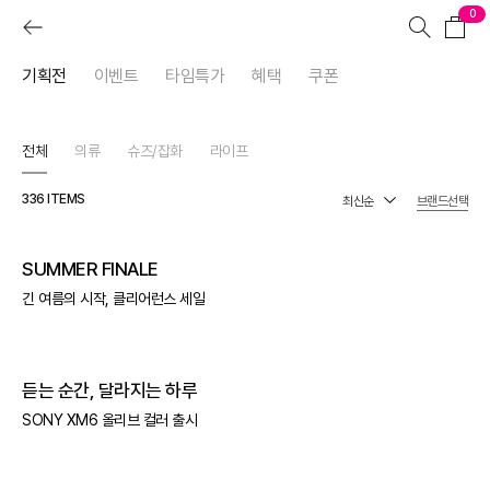
0
기획전
이벤트
타임특가
혜택
쿠폰
전체
의류
슈즈/잡화
라이프
336
ITEMS
브랜드선택
SUMMER FINALE
긴 여름의 시작, 클리어런스 세일
듣는 순간, 달라지는 하루
SONY XM6 올리브 컬러 출시