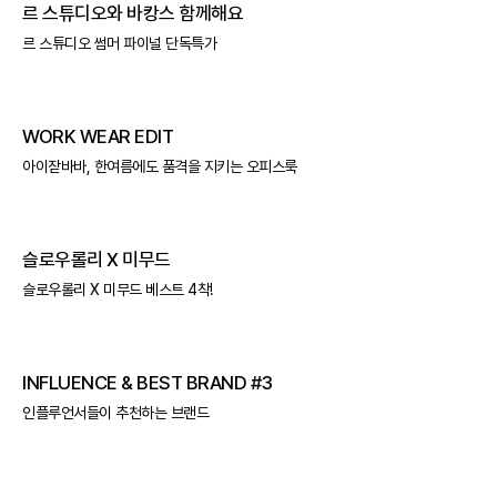
르 스튜디오와 바캉스 함께해요
르 스튜디오 썸머 파이널 단독특가
WORK WEAR EDIT
아이잗바바, 한여름에도 품격을 지키는 오피스룩
슬로우롤리 X 미무드
슬로우롤리 X 미무드 베스트 4착!
INFLUENCE & BEST BRAND #3
인플루언서들이 추천하는 브랜드