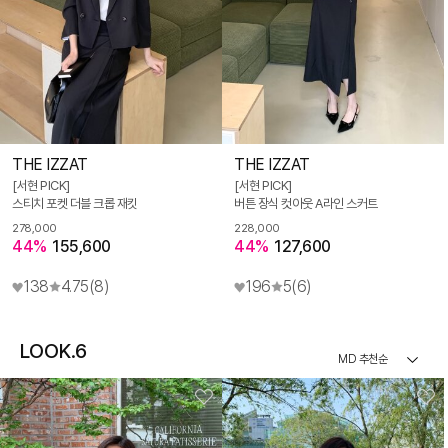
THE IZZAT
THE IZZAT
[서현 PICK]
[서현 PICK]
스티치 포켓 더블 크롭 재킷
버튼 장식 컷아웃 A라인 스커트
278,000
228,000
44%
155,600
44%
127,600
138
4.75
(8)
196
5
(6)
LOOK.6