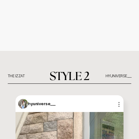
STYLE 2
THE IZZAT
HYUNIVERSE___
hyuniverse___