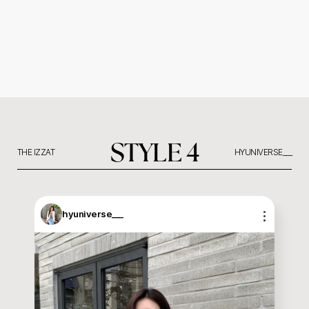
STYLE 4
THE IZZAT
HYUNIVERSE___
hyuniverse___