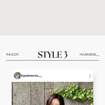
STYLE 3
THE IZZAT
HYUNIVERSE___
hyuniverse___