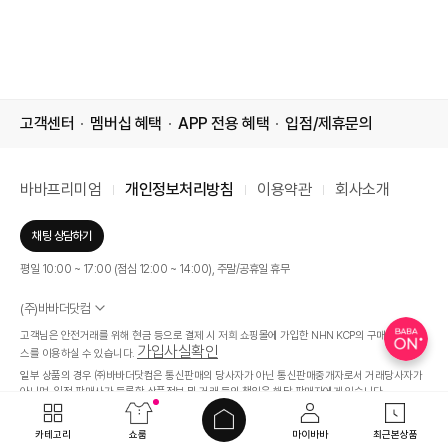
고객센터
멤버십 혜택
APP 전용 혜택
입점/제휴문의
바바프리미엄
개인정보처리방침
이용약관
회사소개
채팅 상담하기
평일 10:00 ~ 17:00 (점심 12:00 ~ 14:00), 주말/공휴일 휴무
(주)바바더닷컴
서울특별시 서초구 신반포로 339, 논현빌딩 (대표이사 : 문인식)
고객님은 안전거래를 위해 현금 등으로 결제 시 저희 쇼핑몰에 가입한 NHN KCP의 구매안전 서비
사업자 등록번호 569-86-01308
가입사실확인
스를 이용하실 수 있습니다.
통신판매업신고번호 제 2019 - 서울 서초 - 1268호
일부 상품의 경우 ㈜바바더닷컴은 통신판매의 당사자가 아닌 통신판매중개자로서 거래당사자가
개인정보관리책임자 : 김효영
아니며, 입점 판매사가 등록한 상품정보 및 거래 등의 책임은 해당 판매자에게 있습니다.
인증범
온라인 쇼핑몰 서비스(바바더닷컴)
카테고리
쇼룸
마이바바
최근본상품
APP 다운로드
위