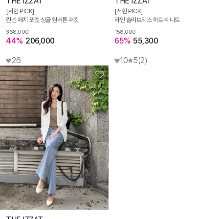
THE IZZAT
THE IZZAT
[서현 PICK]
[서현 PICK]
린넨 패치 포켓 싱글 원버튼 재킷
라인 슬리브리스 하트넥 니트
368,000
158,000
44%
206,000
65%
55,300
26
10
5
(2)