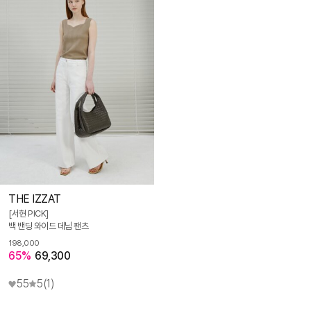
THE IZZAT
[서현 PICK]
백 밴딩 와이드 데님 팬츠
198,000
65%
69,300
55
5
(1)