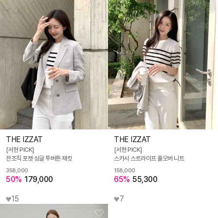
THE IZZAT
THE IZZAT
[서현 PICK]
[서현 PICK]
잔조직 포켓 싱글 투버튼 재킷
스카시 스트라이프 풀오버 니트
358,000
158,000
50%
179,000
65%
55,300
15
7