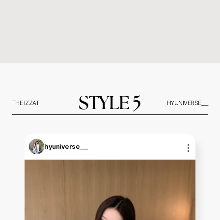
STYLE 5
THE IZZAT
HYUNIVERSE___
hyuniverse___