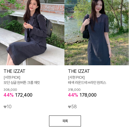
THE IZZAT
THE IZZAT
[서현 PICK]
[서현 PICK]
모던 싱글 원버튼 크롭 재킷
배색 라운드넥 H라인 원피스
308,000
318,000
44%
172,400
44%
178,000
10
58
목록