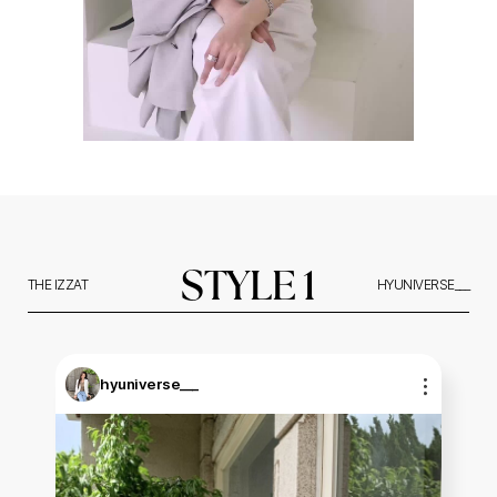
STYLE 1
THE IZZAT
HYUNIVERSE___
hyuniverse___