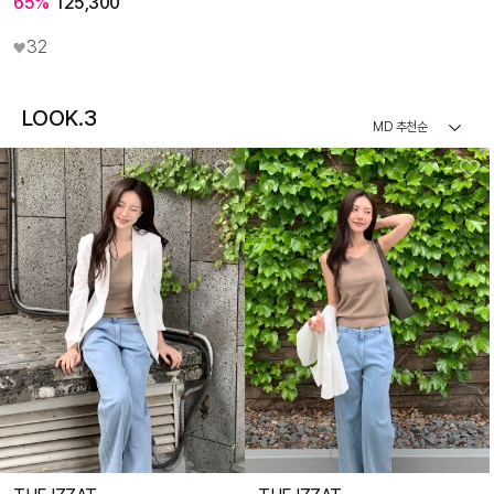
65%
125,300
32
LOOK.3