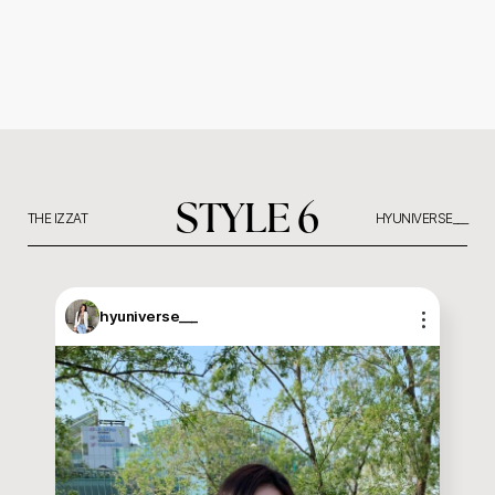
STYLE 6
THE IZZAT
HYUNIVERSE___
hyuniverse___