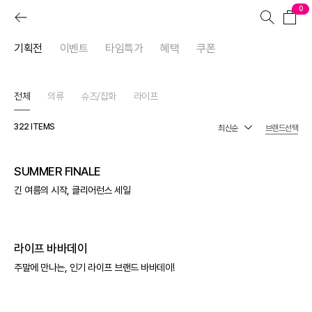
0
기획전
이벤트
타임특가
혜택
쿠폰
전체
의류
슈즈/잡화
라이프
322
ITEMS
브랜드선택
SUMMER FINALE
긴 여름의 시작, 클리어런스 세일
라이프 바바데이
주말에 만나는, 인기 라이프 브랜드 바바데이!