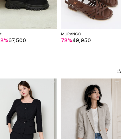
t
MURANGO
luzlun
38%
67,500
78%
49,950
78%