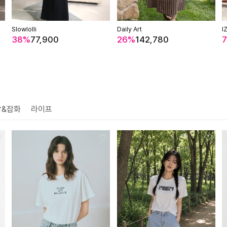
Slowlolli
Daily Art
I
38%
77,900
26%
142,780
방&잡화
라이프