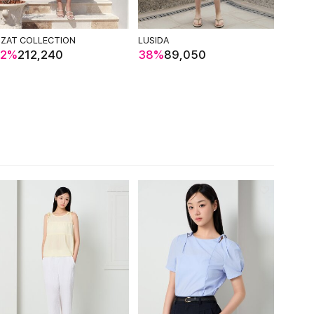
ZZAT COLLECTION
LUSIDA
KELL
72%
212,240
38%
89,050
31%