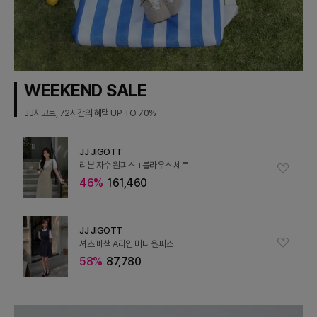
WEEKEND SALE
JJ지고트, 72시간의 혜택 UP TO 70%
JJ JIGOTT
리본 자수 원피스 +블라우스 세트
46%
161,460
JJ JIGOTT
셔츠 배색 A라인 미니 원피스
58%
87,780