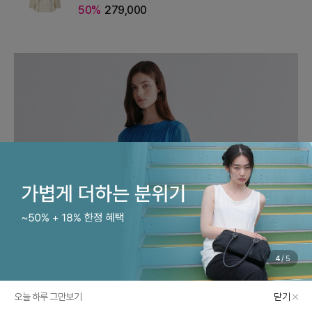
50%
279,000
37 : 01 : 05
5
/
5
오늘 하루 그만보기
닫기
카테고리
쇼룸
마이바바
최근본상품