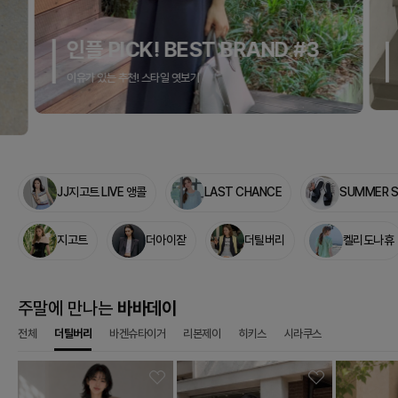
MONTHLY TOP RANKING
아이잗컬렉션, 베스트 아이템
JJ지고트 LIVE 앵콜
LAST CHANCE
SUMMER 
지고트
더아이잗
더틸버리
켈리도나휴
주말에 만나는
바바데이
전체
더틸버리
바겐슈타이거
리본제이
히키스
시라쿠스