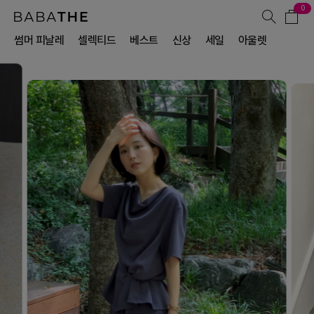
0
썸머 피날레
셀렉티드
베스트
신상
세일
아울렛