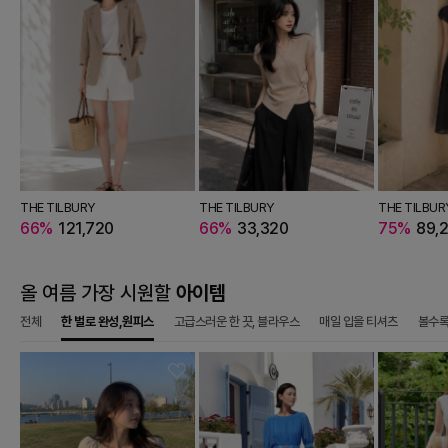
BURY
THE TILBURY
THE TILBURY
THE TILBURY
THE TILBURY
THE TILBUR
9,250
66%
121,720
66%
33,320
66%
33,320
66%
46,920
75%
89,
올 여름 가장 시원할
아이템
전체
한 벌로 완성,원피스
고급스러운 한 끗, 블라우스
매일 입을 티셔츠
볼수록