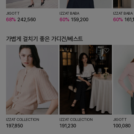
BURY
JIGOTT
THE TILBURY
JJ JIGOTT
IZZAT BABA
THE TILBURY
THE IZZAT
IZZAT BABA
JJ J
21,720
68%
242,560
66%
53,720
20%
143,200
60%
159,200
66%
121,720
46%
52,440
60%
161,
229
가볍게 걸치기 좋은
가디건/베스트
IZZAT COLLECTION
IZZAT COLLECTION
JIGOTT
197,850
191,230
100,080