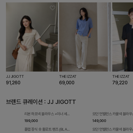
JJ JIGOTT
THE IZZAT
THE IZZAT
91,260
69,000
79,220
브랜드 큐레이션 : JJ JIGOTT
리본 하프넥 블라우스 +이너 세트
모던 언밸런스 카울넥 블라우
(BEIGE)
(GREY)
199,000
149,000
플랩 장식 숏 퀼로트 팬츠 (BLAC
모던 언밸런스 카울넥 블라우