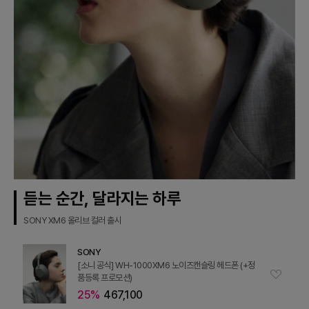
듣는 순간, 달라지는 하루
SONY XM6 올리브 컬러 출시
SONY
[소니 공식] WH-1000XM6 노이즈캔슬링 헤드폰 (+정
품등록 프로모션)
25%
467,100