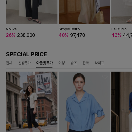
ZZAT COLLECTION
Nouve
THE TILBURY
IZZAT COLLECTION
IZZAT BABA
JIGOTT
Simple Retro
THE IZZAT
IZZAT BABA
IZZAT BABA
IZZAT BABA
Le Studio
JJ J
00
15,280
19%
26%
322,380
238,000
66%
53,720
19%
64%
613,980
157,680
19%
40%
403,380
97,470
46%
73,860
10%
64%
412,200
143,280
10%
43%
493,200
44,
20
SPECIAL PRICE
전체
신상특가
아울렛 특가
여성
슈즈
잡화
라이프