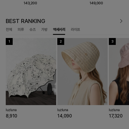
K)
(MELANGE BEIGE)
143,200
149,000
BEST RANKING
전체
의류
슈즈
가방
액세서리
라이프
8
1
6
11
4
9
2
7
12
5
10
3
8
OIS
HE IZZAT
luzluna
ALDO
THE IZZAT
luzluna
JIGOTT
luzluna
GISSE
Slowlolli
NIKE
THE TILBURY
luzluna
GISS
9,220
8,910
85,970
73,270
29,510
251,280
14,090
78,030
77,900
30,210
46,920
17,320
67,