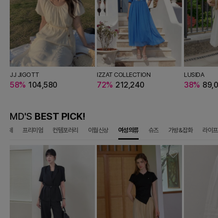
JJ JIGOTT
JJ JIGOTT
IZZAT COLLECTION
Slowlolli
LUSIDA
9,050
58%
104,580
51%
130,500
72%
212,240
38%
77,900
38%
89,
MD'S
BEST PICK!
전체
프리미엄
컨템포러리
이월신상
여성의류
슈즈
가방&잡화
라이프