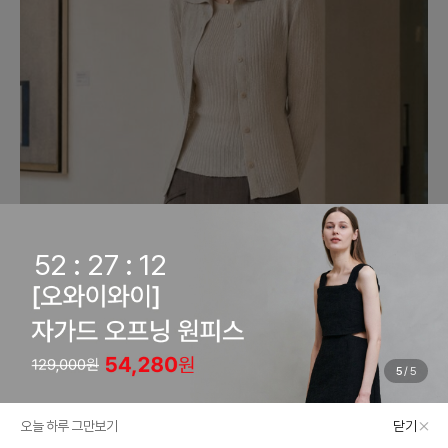
1
/
5
PRE-FALL PREVIEW
아이잗바바, 가을의 시작을 가장 우아하게
오늘 하루 그만보기
닫기
카테고리
쇼룸
마이바바
최근본상품