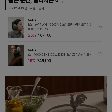
듣는 순간, 달라지는 하루
SONY XM6 올리브 컬러 출시
SONY
[소니 공식] WH-1000XM6 노이즈캔슬링 헤드폰 (+정
품등록 프로모션)
25%
467,100
SONY
소니 1000X THE COLLEXION 노이즈 캔슬링 헤드폰
19%
746,100