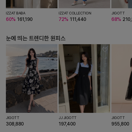
BURY
IZZAT BABA
THE IZZAT
JJ JIGOTT
IZZAT COLLECTION
THE IZZAT
JJ JIGOTT
JIGOTT
THE 
21,720
60%
161,190
46%
52,440
229,000
72%
111,440
46%
47,090
159,000
68%
210
66
눈에 띄는 트렌디한 원피스
JIGOTT
JJ JIGOTT
JIGOTT
308,880
197,400
955,800