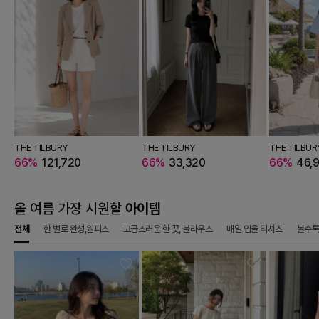
THE TILBURY
THE TILBURY
THE TILBUR
66%
121,720
66%
33,320
66%
46,
올 여름 가장 시원할
아이템
전체
한 벌로 완성,원피스
고급스러운 한 끗, 블라우스
매일 입을 티셔츠
볼수록