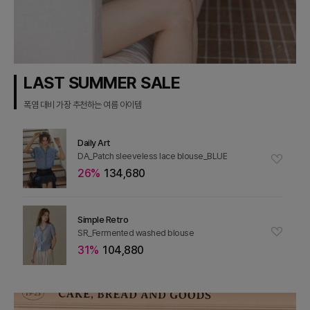
LAST SUMMER SALE
폭염 대비 가장 추천하는 여름 아이템
Daily Art
DA_Patch sleeveless lace blouse_BLUE
26%
134,680
Simple Retro
SR_Fermented washed blouse
31%
104,880