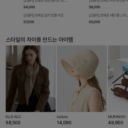
[2컬러] 르제로 린넨 벨티드 숏 팬
[3컬러] 르제로 시어 루즈핏 
54,000
58,000
[2컬러] 르제로 새틴 롱 스커
57,000
63,000
스타일의 차이를 만드는 아이템
ELLE ACC
luzluna
MURANGO
58,500
14,090
49,950