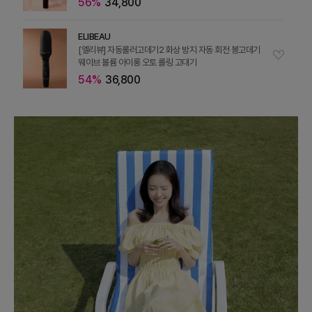
56%
34,800
ELIBEAU
[엘리뷰] 자동롤러고데기2 화상 방지 자동 회전 봉고데기
웨이브 볼륨 아이롱 오토 롤링 고대기
54%
36,800