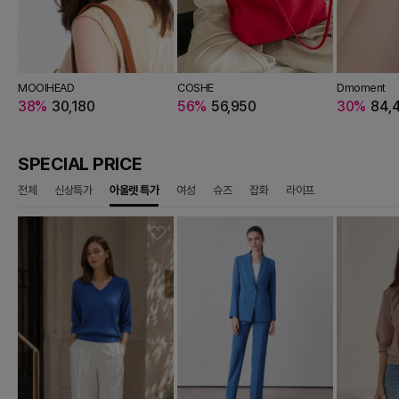
T
ZZAT COLLECTION
MOOIHEAD
IZZAT BABA
Steparound
THE IZZAT
GISSE
JIGOTT
IZZAT COLLECTION
COSHE
IZZAT BABA
Le Studio
THE TILBURY
DAYWALK
IZZAT COLLECTION
IZZAT BABA
Dmoment
JIGOTT
OYY
8,080
64%
613,980
38%
143,280
10%
30,180
18%
972,000
109,880
81%
35%
60,350
19%
95,225
55%
955,800
56%
359,100
10%
56,950
43%
628,200
56,250
66%
34%
53,720
19%
58,410
64%
443,880
30%
157,680
19%
84,
12
613
SPECIAL PRICE
전체
신상특가
아울렛 특가
여성
슈즈
잡화
라이프