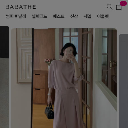
0
썸머 피날레
셀렉티드
베스트
신상
세일
아울렛