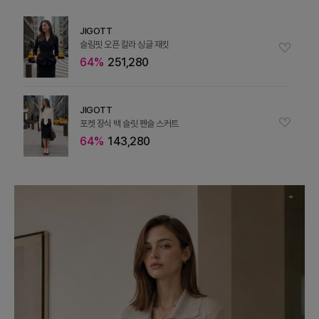
JIGOTT
슬림핏 오픈 칼라 싱글 재킷
64%
251,280
JIGOTT
포켓 장식 백 슬릿 펜슬 스커트
64%
143,280