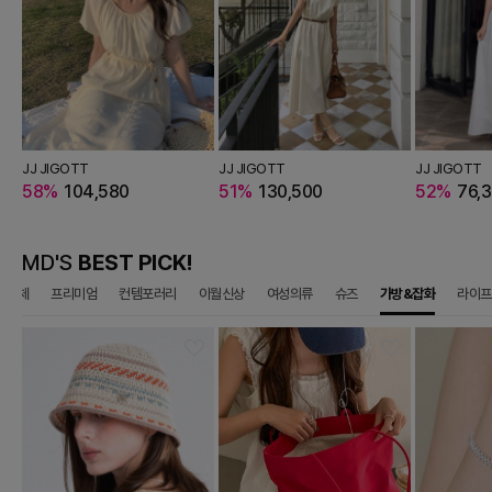
JJ JIGOTT
JJ JIGOTT
JJ JIGOTT
58%
104,580
51%
130,500
52%
76,
MD'S
BEST PICK!
전체
프리미엄
컨템포러리
이월신상
여성의류
슈즈
가방&잡화
라이프