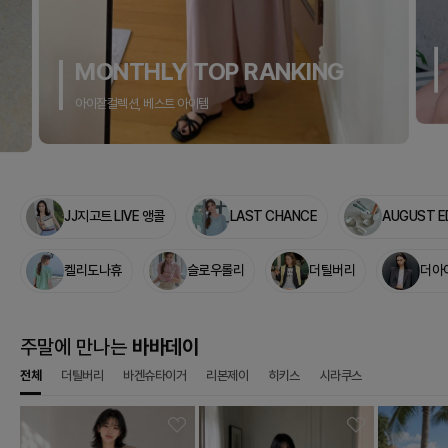
Season Finale
시즌 끝, 슈즈 최대 혜택가
JJ지고트 LIVE 앵콜
LAST CHANCE
AUGUST E
켈리도나휴
슬로우롤리
더틸버리
더아
주말에 만나는
바바데이
전체
더틸버리
바겐슈타이거
리본제이
히키스
시라쿠스