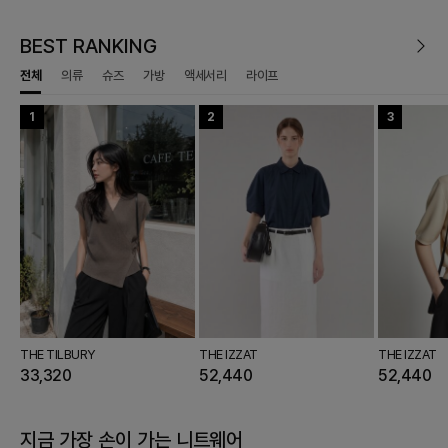
BEST RANKING
전체
의류
슈즈
가방
액세서리
라이프
1
2
3
THE TILBURY
THE IZZAT
THE IZZAT
33,320
52,440
52,440
지금 가장 손이 가는
니트웨어