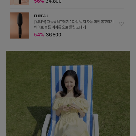
56%
34,800
ELIBEAU
[엘리뷰] 자동롤러고데기2 화상 방지 자동 회전 봉고데기
웨이브 볼륨 아이롱 오토 롤링 고대기
54%
36,800