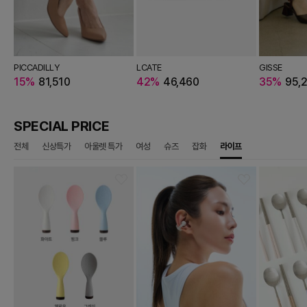
HE IZZAT
PICCADILLY
JIGOTT
IZZAT BABA
JIGOTT
KELLY DONAHUE
THE IZZAT
LCATE
IZZAT BABA
IZZAT BABA
IZZAT COLLECTION
ZERO STREET
JJ JIGOTT
GISSE
JIGOTT
JIGO
00
,880
65%
15%
45,050
19%
81,510
64%
403,380
179,280
19%
22%
646,380
64,900
46%
42%
73,860
10%
46,460
60%
412,200
239,200
19%
53%
443,880
65,320
20%
35%
111,200
19%
95,
55
48
SPECIAL PRICE
전체
신상특가
아울렛 특가
여성
슈즈
잡화
라이프