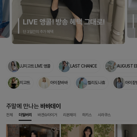
인플 PICK! BEST BRAND #3
이유가 있는 추천! 스타일 엿보기
JJ지고트 LIVE 앵콜
LAST CHANCE
AUGUST E
지고트
아이잗바바
켈리도나휴
아이잗
주말에 만나는
바바데이
전체
더틸버리
바겐슈타이거
리본제이
히키스
시라쿠스