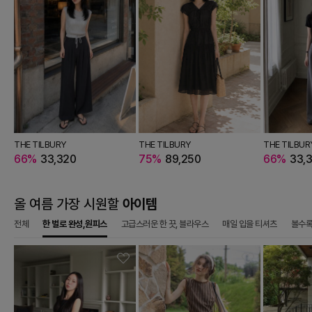
BURY
THE TILBURY
THE TILBURY
THE TILBURY
THE TILBURY
THE TILBUR
3,320
66%
33,320
66%
46,920
75%
89,250
66%
121,720
66%
33,
올 여름 가장 시원할
아이템
전체
한 벌로 완성,원피스
고급스러운 한 끗, 블라우스
매일 입을 티셔츠
볼수록