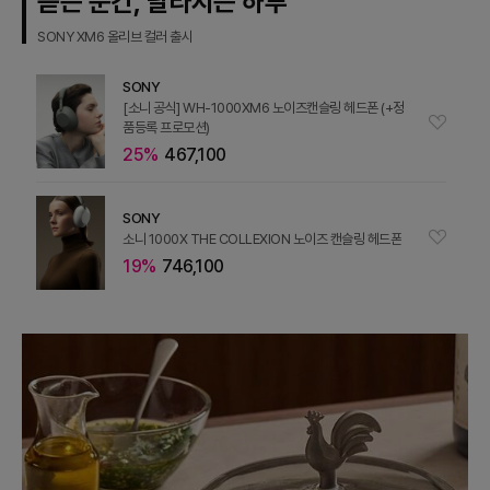
듣는 순간, 달라지는 하루
SONY XM6 올리브 컬러 출시
SONY
[소니 공식] WH-1000XM6 노이즈캔슬링 헤드폰 (+정
품등록 프로모션)
25%
467,100
SONY
소니 1000X THE COLLEXION 노이즈 캔슬링 헤드폰
19%
746,100