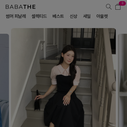
0
썸머 피날레
셀렉티드
베스트
신상
세일
아울렛