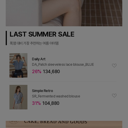
LAST SUMMER SALE
폭염 대비 가장 추천하는 여름 아이템
Daily Art
DA_Patch sleeveless lace blouse_BLUE
26%
134,680
Simple Retro
SR_Fermented washed blouse
31%
104,880