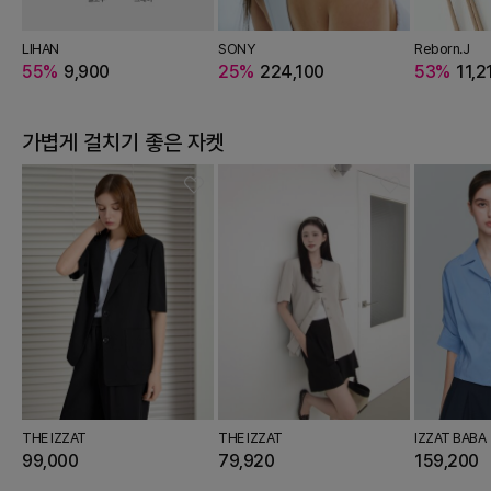
P
GOTT
owlolli
LIHAN
JJ JIGOTT
MURANGO
IZZAT COLLECTION
ST.SCOTT
THE TILBURY
LUSIDA
SONY
THE IZZAT
PICCADILLY
IZZAT COLLECTION
ROIDESROIS
JJ JIGOTT
LUSIDA
Reborn.J
JJ JIGOT
frifla
80
000
1,490
39%
55%
71,340
159,000
9,900
78%
49,950
68%
81%
140,160
66%
13,020
35%
80,920
25%
96,840
46%
224,100
15%
79,220
81,510
68%
45%
191,360
20%
31,360
38%
119,200
53%
82,240
299,00
11,2
47
가볍게 걸치기 좋은
자켓
THE IZZAT
THE IZZAT
IZZAT BABA
99,000
79,920
159,200