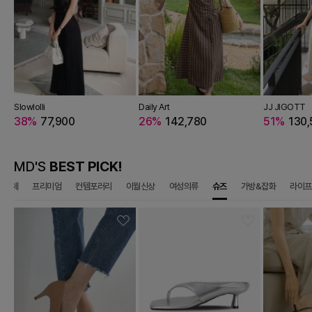
TT
Slowlolli
JJ JIGOTT
Daily Art
JJ JIGOTT
JJ JIGOTT
30,500
38%
77,900
52%
76,320
26%
142,780
58%
104,580
51%
130,
MD'S
BEST PICK!
전체
프리미엄
컨템포러리
이월신상
여성의류
슈즈
가방&잡화
라이프