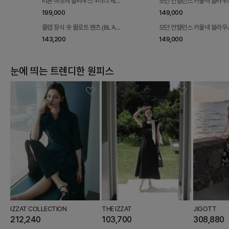
리본 하프넥 블라우스 +이너 세트
모던 언밸런스 카울넥 블라우
(BEIGE)
(GREY)
199,000
149,000
플랩 장식 숏 퀼로트 팬츠 (BLAC
모던 언밸런스 카울넥 블라우
K)
(MELANGE BEIGE)
143,200
149,000
눈에 띄는 트렌디한 원피스
IZZAT COLLECTION
THE IZZAT
JIGOTT
212,240
103,700
308,880