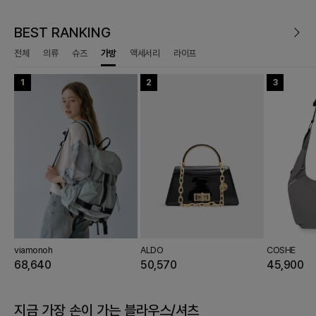
BEST RANKING
전체
의류
슈즈
가방
액세서리
라이프
8
1
6
4
9
2
7
5
10
3
8
HE TILBURY
viamonoh
JIGOTT
Recur,ecur
THE IZZAT
ALDO
JIGOTT
LOUNGE GREY
THE IZZAT
COSHE
THE 
0
3,320
68,640
544,000
75,480
47,090
50,570
308,880
14,400
73,860
45,900
33,
지금 가장 손이 가는
블라우스/셔츠