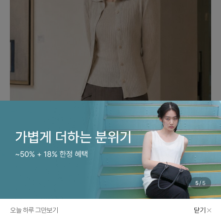
1
/
5
PRE-FALL PREVIEW
아이잗바바, 가을의 시작을 가장 우아하게
오늘 하루 그만보기
닫기
카테고리
쇼룸
마이바바
최근본상품