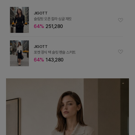
JIGOTT
슬림핏 오픈 칼라 싱글 재킷
64%
251,280
JIGOTT
포켓 장식 백 슬릿 펜슬 스커트
64%
143,280