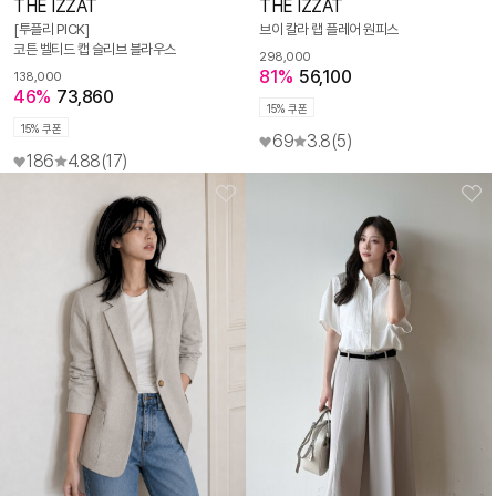
THE IZZAT
THE IZZAT
[투플리 PICK]
브이 칼라 랩 플레어 원피스
코튼 벨티드 캡 슬리브 블라우스
298,000
81%
56,100
138,000
46%
73,860
15% 쿠폰
15% 쿠폰
69
3.8
(5)
186
4.88
(17)