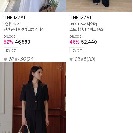
THE IZZAT
THE IZZAT
[연우 PICK]
[BEST 5차 리오더]
린넨 골지 슬릿넥 크롭 가디건
스트링 밴딩 와이드 팬츠
98,000
98,000
52%
46,580
46%
52,440
15% 쿠폰
15% 쿠폰
162
4.92
(24)
108
5
(30)