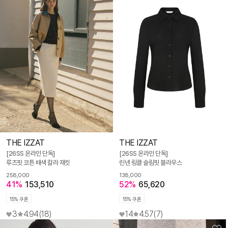
THE IZZAT
THE IZZAT
[26SS 온라인 단독]
[26SS 온라인 단독]
루즈핏 코튼 배색 칼라 재킷
린넨 링클 슬림핏 블라우스
258,000
138,000
41%
153,510
52%
65,620
15% 쿠폰
15% 쿠폰
3
4.94
(18)
14
4.57
(7)