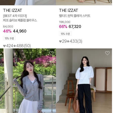
THE IZZAT
THE IZZAT
[BEST 4차 리오더]
벨티드 원턱 플레어 스커트
퍼프 슬리브 페플럼 블라우스
198,000
66%
67,320
84,000
46%
44,960
15% 쿠폰
15% 쿠폰
29
4.33
(3)
424
4.88
(50)