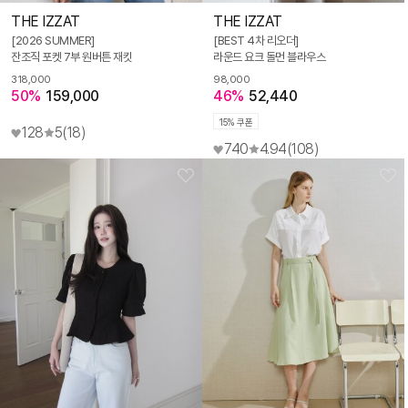
THE IZZAT
THE IZZAT
[2026 SUMMER]
[BEST 4차 리오더]
잔조직 포켓 7부 원버튼 재킷
라운드 요크 돌먼 블라우스
318,000
98,000
50%
159,000
46%
52,440
15% 쿠폰
128
5
(18)
740
4.94
(108)