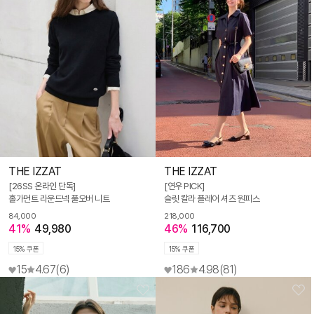
THE IZZAT
THE IZZAT
[26SS 온라인 단독]
[연우 PICK]
홀가먼트 라운드넥 풀오버 니트
슬릿 칼라 플레어 셔츠 원피스
84,000
218,000
41%
49,980
46%
116,700
15% 쿠폰
15% 쿠폰
15
4.67
(6)
186
4.98
(81)