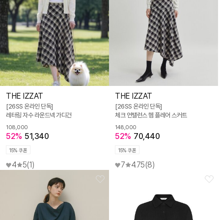
THE IZZAT
THE IZZAT
[26SS 온라인 단독]
[26SS 온라인 단독]
레터링 자수 라운드넥 가디건
체크 언밸런스 헴 플레어 스커트
108,000
148,000
52%
51,340
52%
70,440
15% 쿠폰
15% 쿠폰
4
5
(1)
7
4.75
(8)