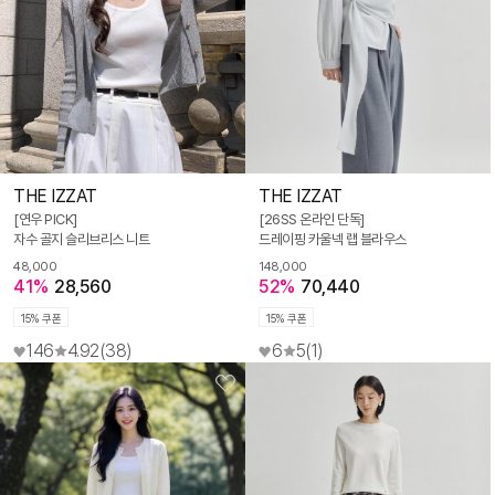
THE IZZAT
THE IZZAT
[연우 PICK]
[26SS 온라인 단독]
자수 골지 슬리브리스 니트
드레이핑 카울넥 랩 블라우스
48,000
148,000
41%
28,560
52%
70,440
15% 쿠폰
15% 쿠폰
146
4.92
(38)
6
5
(1)