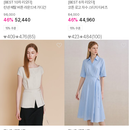
[BEST 10차 리오더]
[BEST 6차 리오더]
린넨 메탈 버튼 라운드넥 가디건
코튼 로고 자수 스티치 티셔츠
98,000
84,000
46%
52,440
46%
44,960
15% 쿠폰
15% 쿠폰
409
4.76
(85)
423
4.84
(100)