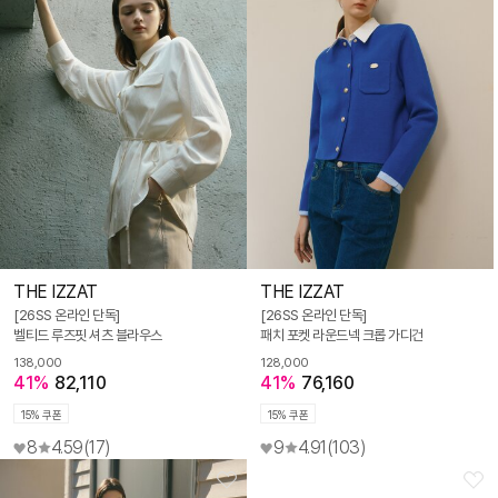
THE IZZAT
THE IZZAT
[26SS 온라인 단독]
[26SS 온라인 단독]
벨티드 루즈핏 셔츠 블라우스
패치 포켓 라운드넥 크롭 가디건
138,000
128,000
41%
82,110
41%
76,160
15% 쿠폰
15% 쿠폰
8
4.59
(17)
9
4.91
(103)