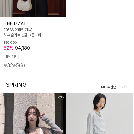
THE IZZAT
[26SS 온라인 단독]
하프 슬리브 싱글 크롭 재킷
198,000
52%
94,180
15% 쿠폰
32
5
(9)
SPRING