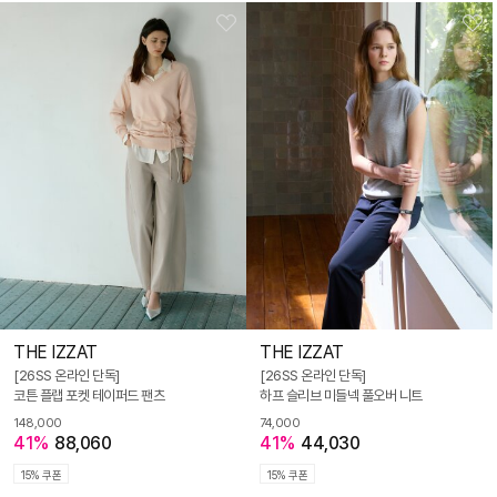
THE IZZAT
THE IZZAT
[26SS 온라인 단독]
[26SS 온라인 단독]
코튼 플랩 포켓 테이퍼드 팬츠
하프 슬리브 미들넥 풀오버 니트
148,000
74,000
41%
88,060
41%
44,030
15% 쿠폰
15% 쿠폰