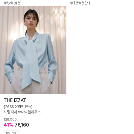
5
5
(5)
16
5
(7)
THE IZZAT
[26SS 온라인 단독]
셔링 타이 브이넥 블라우스
128,000
41%
76,160
15% 쿠폰