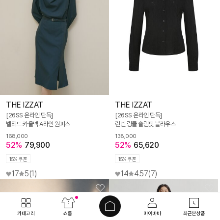
THE IZZAT
THE IZZAT
[26SS 온라인 단독]
[26SS 온라인 단독]
벨티드 카울넥 A라인 원피스
린넨 링클 슬림핏 블라우스
168,000
138,000
52%
79,900
52%
65,620
15% 쿠폰
15% 쿠폰
17
5
(1)
14
4.57
(7)
카테고리
쇼룸
마이바바
최근본상품