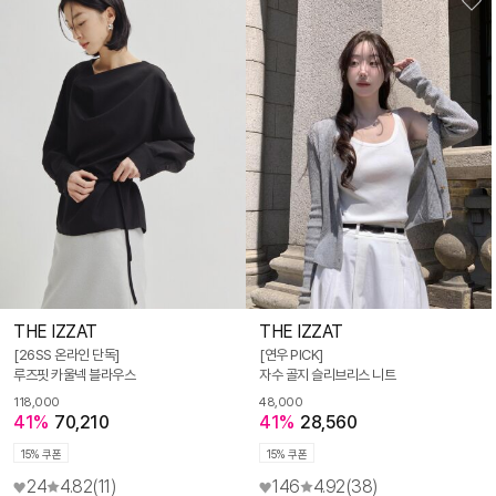
THE IZZAT
THE IZZAT
[26SS 온라인 단독]
[연우 PICK]
루즈핏 카울넥 블라우스
자수 골지 슬리브리스 니트
118,000
48,000
41%
70,210
41%
28,560
15% 쿠폰
15% 쿠폰
24
4.82
(11)
146
4.92
(38)