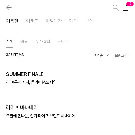
0
기획전
이벤트
타임특가
혜택
쿠폰
전체
의류
슈즈/잡화
라이프
325
ITEMS
브랜드선택
SUMMER FINALE
긴 여름의 시작, 클리어런스 세일
라이프 바바데이
주말에 만나는, 인기 라이프 브랜드 바바데이!