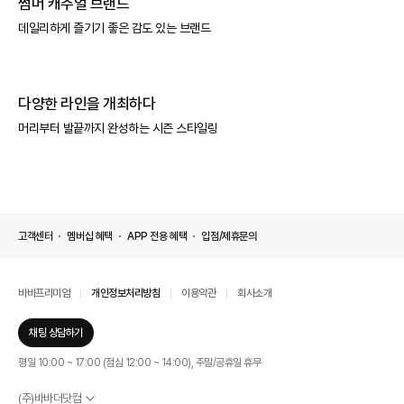
썸머 캐주얼 브랜드
데일리하게 즐기기 좋은 감도 있는 브랜드
다양한 라인을 개최하다
머리부터 발끝까지 완성하는 시즌 스타일링
고객센터
멤버십 혜택
APP 전용 혜택
입점/제휴문의
바바프리미엄
개인정보처리방침
이용약관
회사소개
채팅 상담하기
평일 10:00 ~ 17:00 (점심 12:00 ~ 14:00), 주말/공휴일 휴무
(주)바바더닷컴